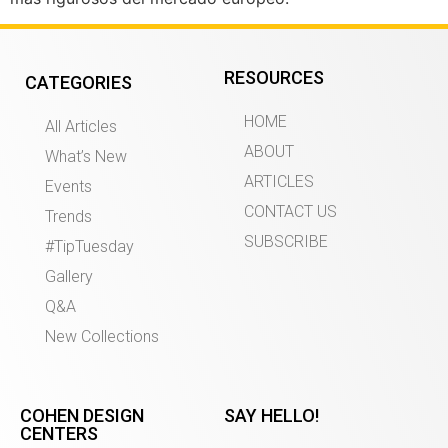
RESOURCES
CATEGORIES
HOME
All Articles
ABOUT
What’s New
ARTICLES
Events
CONTACT US
Trends
SUBSCRIBE
#TipTuesday
Gallery
Q&A
New Collections
COHEN DESIGN
SAY HELLO!
CENTERS