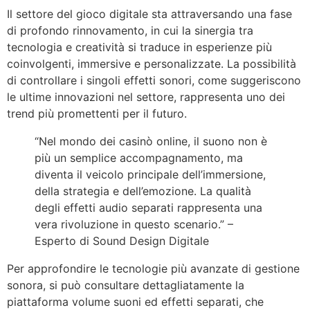
Il settore del gioco digitale sta attraversando una fase
di profondo rinnovamento, in cui la sinergia tra
tecnologia e creatività si traduce in esperienze più
coinvolgenti, immersive e personalizzate. La possibilità
di controllare i singoli effetti sonori, come suggeriscono
le ultime innovazioni nel settore, rappresenta uno dei
trend più promettenti per il futuro.
“Nel mondo dei casinò online, il suono non è
più un semplice accompagnamento, ma
diventa il veicolo principale dell’immersione,
della strategia e dell’emozione. La qualità
degli effetti audio separati rappresenta una
vera rivoluzione in questo scenario.” –
Esperto di Sound Design Digitale
Per approfondire le tecnologie più avanzate di gestione
sonora, si può consultare dettagliatamente la
piattaforma volume suoni ed effetti separati, che