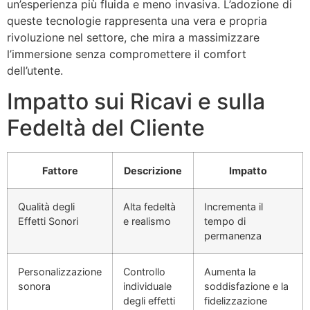
un’esperienza più fluida e meno invasiva. L’adozione di
queste tecnologie rappresenta una vera e propria
rivoluzione nel settore, che mira a massimizzare
l’immersione senza compromettere il comfort
dell’utente.
Impatto sui Ricavi e sulla
Fedeltà del Cliente
Fattore
Descrizione
Impatto
Qualità degli
Alta fedeltà
Incrementa il
Effetti Sonori
e realismo
tempo di
permanenza
Personalizzazione
Controllo
Aumenta la
sonora
individuale
soddisfazione e la
degli effetti
fidelizzazione