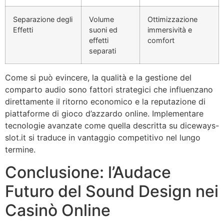
Separazione degli
Volume
Ottimizzazione
Effetti
suoni ed
immersività e
effetti
comfort
separati
Come si può evincere, la qualità e la gestione del
comparto audio sono fattori strategici che influenzano
direttamente il ritorno economico e la reputazione di
piattaforme di gioco d’azzardo online. Implementare
tecnologie avanzate come quella descritta su diceways-
slot.it si traduce in vantaggio competitivo nel lungo
termine.
Conclusione: l’Audace
Futuro del Sound Design nei
Casinò Online