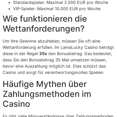
Standardspieler: Maximal 2.000 EUR pro Woche
VIP-Spieler: Maximal 10.000 EUR pro Woche
Wie funktionieren die
Wettanforderungen?
Um Ihre Gewinne abzuheben, müssen Sie oft eine
Wettanforderung erfüllen. Im LamaLucky Casino beträgt
diese in der Regel
35x
den Bonusbetrag. Das bedeutet,
dass Sie den Bonusbetrag 35 Mal umsetzen müssen,
bevor eine Auszahlung möglich ist. Dies schützt das
Casino und sorgt für verantwortungsvolles Spielen.
Häufige Mythen über
Zahlungsmethoden im
Casino
Es gibt viele Missverständnisse über Zahlungsmethoden