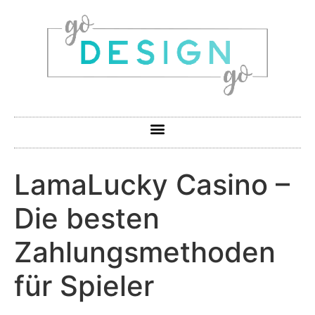
LamaLucky Casino –
Die besten
Zahlungsmethoden
für Spieler