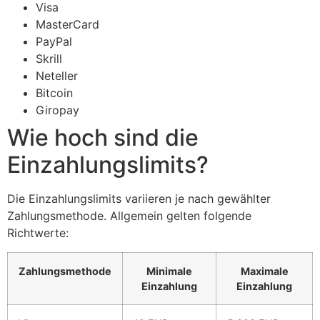
Visa
MasterCard
PayPal
Skrill
Neteller
Bitcoin
Giropay
Wie hoch sind die
Einzahlungslimits?
Die Einzahlungslimits variieren je nach gewählter
Zahlungsmethode. Allgemein gelten folgende
Richtwerte:
Zahlungsmethode
Minimale
Maximale
Einzahlung
Einzahlung