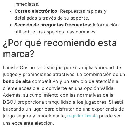
inmediatas.
Correo electrónico:
Respuestas rápidas y
detalladas a través de su soporte.
Sección de preguntas frecuentes:
Información
útil sobre los aspectos más comunes.
¿Por qué recomiendo esta
marca?
Lanista Casino se distingue por su amplia variedad de
juegos y promociones atractivas. La combinación de un
bono de alta
competitivo y un servicio de atención al
cliente accesible lo convierte en una opción válida.
Además, su cumplimiento con las normativas de la
DGOJ proporciona tranquilidad a los jugadores. Si está
buscando un lugar para disfrutar de una experiencia de
juego segura y emocionante,
puede ser
registro lanista
una excelente elección.