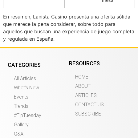
mesa
En resumen, Lanista Casino presenta una oferta sólida
que merece la pena considerar, sobre todo para
aquellos que buscan una experiencia de juego completa
y regulada en España.
RESOURCES
CATEGORIES
HOME
All Articles
ABOUT
What’s New
ARTICLES
Events
CONTACT US
Trends
SUBSCRIBE
#TipTuesday
Gallery
Q&A