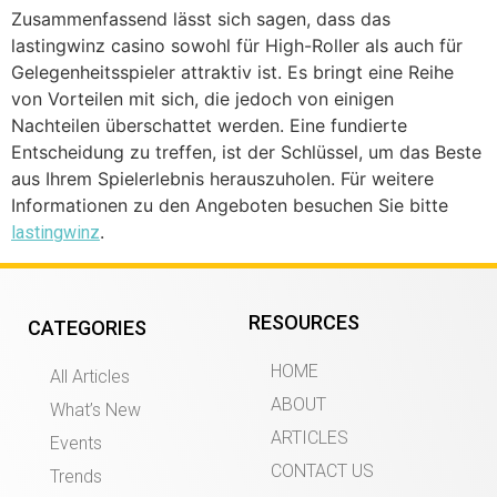
Zusammenfassend lässt sich sagen, dass das
lastingwinz casino sowohl für High-Roller als auch für
Gelegenheitsspieler attraktiv ist. Es bringt eine Reihe
von Vorteilen mit sich, die jedoch von einigen
Nachteilen überschattet werden. Eine fundierte
Entscheidung zu treffen, ist der Schlüssel, um das Beste
aus Ihrem Spielerlebnis herauszuholen. Für weitere
Informationen zu den Angeboten besuchen Sie bitte
.
lastingwinz
RESOURCES
CATEGORIES
HOME
All Articles
ABOUT
What’s New
ARTICLES
Events
CONTACT US
Trends