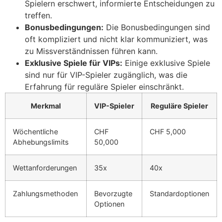
Spielern erschwert, informierte Entscheidungen zu
treffen.
Bonusbedingungen:
Die Bonusbedingungen sind
oft kompliziert und nicht klar kommuniziert, was
zu Missverständnissen führen kann.
Exklusive Spiele für VIPs:
Einige exklusive Spiele
sind nur für VIP-Spieler zugänglich, was die
Erfahrung für reguläre Spieler einschränkt.
Merkmal
VIP-Spieler
Reguläre Spieler
Wöchentliche
CHF
CHF 5,000
Abhebungslimits
50,000
Wettanforderungen
35x
40x
Zahlungsmethoden
Bevorzugte
Standardoptionen
Optionen