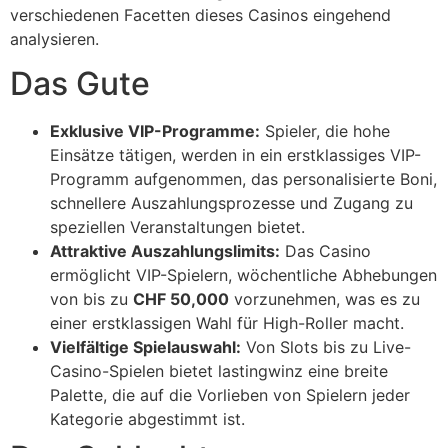
verschiedenen Facetten dieses Casinos eingehend
analysieren.
Das Gute
Exklusive VIP-Programme:
Spieler, die hohe
Einsätze tätigen, werden in ein erstklassiges VIP-
Programm aufgenommen, das personalisierte Boni,
schnellere Auszahlungsprozesse und Zugang zu
speziellen Veranstaltungen bietet.
Attraktive Auszahlungslimits:
Das Casino
ermöglicht VIP-Spielern, wöchentliche Abhebungen
von bis zu
CHF 50,000
vorzunehmen, was es zu
einer erstklassigen Wahl für High-Roller macht.
Vielfältige Spielauswahl:
Von Slots bis zu Live-
Casino-Spielen bietet lastingwinz eine breite
Palette, die auf die Vorlieben von Spielern jeder
Kategorie abgestimmt ist.