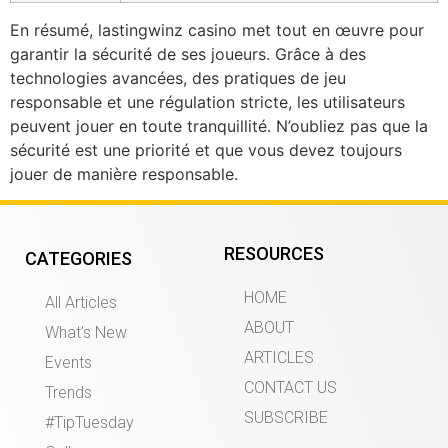
En résumé, lastingwinz casino met tout en œuvre pour
garantir la sécurité de ses joueurs. Grâce à des
technologies avancées, des pratiques de jeu
responsable et une régulation stricte, les utilisateurs
peuvent jouer en toute tranquillité. N’oubliez pas que la
sécurité est une priorité et que vous devez toujours
jouer de manière responsable.
RESOURCES
CATEGORIES
HOME
All Articles
ABOUT
What’s New
ARTICLES
Events
CONTACT US
Trends
SUBSCRIBE
#TipTuesday