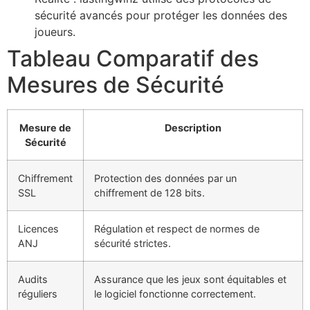
sécurité avancés pour protéger les données des
joueurs.
Tableau Comparatif des
Mesures de Sécurité
Mesure de
Description
Sécurité
Chiffrement
Protection des données par un
SSL
chiffrement de 128 bits.
Licences
Régulation et respect de normes de
ANJ
sécurité strictes.
Audits
Assurance que les jeux sont équitables et
réguliers
le logiciel fonctionne correctement.