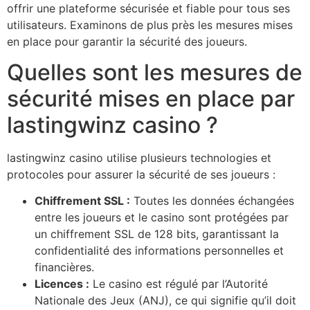
offrir une plateforme sécurisée et fiable pour tous ses
utilisateurs. Examinons de plus près les mesures mises
en place pour garantir la sécurité des joueurs.
Quelles sont les mesures de
sécurité mises en place par
lastingwinz casino ?
lastingwinz casino utilise plusieurs technologies et
protocoles pour assurer la sécurité de ses joueurs :
Chiffrement SSL :
Toutes les données échangées
entre les joueurs et le casino sont protégées par
un chiffrement SSL de 128 bits, garantissant la
confidentialité des informations personnelles et
financières.
Licences :
Le casino est régulé par l’Autorité
Nationale des Jeux (ANJ), ce qui signifie qu’il doit