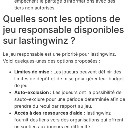
empêchent le partage d’informations avec des
tiers non autorisés.
Quelles sont les options de
jeu responsable disponibles
sur lastingwinz ?
Le jeu responsable est une priorité pour lastingwinz.
Voici quelques-unes des options proposées :
Limites de mise :
Les joueurs peuvent définir des
limites de dépôt et de mise pour gérer leur budget
de jeu.
Auto-exclusion :
Les joueurs ont la possibilité de
s’auto-exclure pour une période déterminée afin de
prendre du recul par rapport au jeu.
Accès à des ressources d’aide :
lastingwinz
fournit des liens vers des organisations qui offrent
un soutien aux joueurs en difficulté.