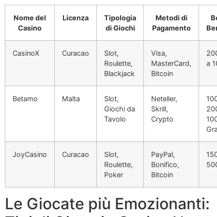
Nome del
Licenza
Tipologia
Metodi di
B
Casino
di Giochi
Pagamento
Be
CasinoX
Curacao
Slot,
Visa,
20
Roulette,
MasterCard,
a 
Blackjack
Bitcoin
Betamo
Malta
Slot,
Neteller,
100
Giochi da
Skrill,
20
Tavolo
Crypto
100
Gra
JoyCasino
Curacao
Slot,
PayPal,
150
Roulette,
Bonifico,
50
Poker
Bitcoin
Le Giocate più Emozionanti: