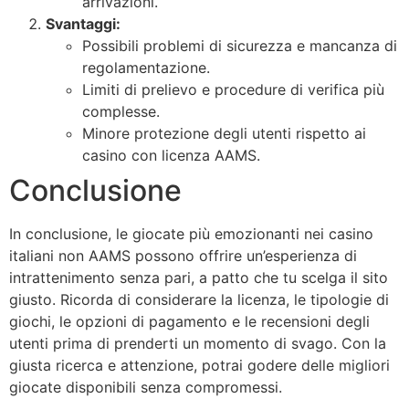
arrivazioni.
Svantaggi:
Possibili problemi di sicurezza e mancanza di
regolamentazione.
Limiti di prelievo e procedure di verifica più
complesse.
Minore protezione degli utenti rispetto ai
casino con licenza AAMS.
Conclusione
In conclusione, le giocate più emozionanti nei casino
italiani non AAMS possono offrire un’esperienza di
intrattenimento senza pari, a patto che tu scelga il sito
giusto. Ricorda di considerare la licenza, le tipologie di
giochi, le opzioni di pagamento e le recensioni degli
utenti prima di prenderti un momento di svago. Con la
giusta ricerca e attenzione, potrai godere delle migliori
giocate disponibili senza compromessi.