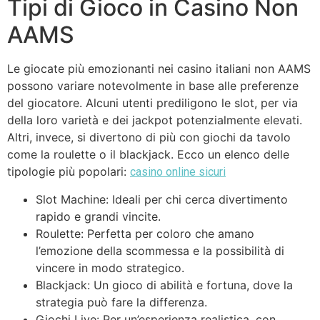
Tipi di Gioco in Casino Non
AAMS
Le giocate più emozionanti nei casino italiani non AAMS
possono variare notevolmente in base alle preferenze
del giocatore. Alcuni utenti prediligono le slot, per via
della loro varietà e dei jackpot potenzialmente elevati.
Altri, invece, si divertono di più con giochi da tavolo
come la roulette o il blackjack. Ecco un elenco delle
tipologie più popolari:
casino online sicuri
Slot Machine: Ideali per chi cerca divertimento
rapido e grandi vincite.
Roulette: Perfetta per coloro che amano
l’emozione della scommessa e la possibilità di
vincere in modo strategico.
Blackjack: Un gioco di abilità e fortuna, dove la
strategia può fare la differenza.
Giochi Live: Per un’esperienza realistica, con