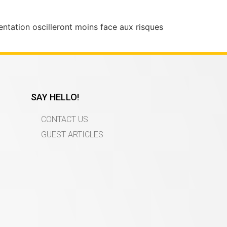
entation oscilleront moins face aux risques
SAY HELLO!
CONTACT US
GUEST ARTICLES