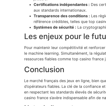
Certifications indépendantes :
Des cert
aux standards internationaux.
Transparence des conditions :
Les règl
référence crédibles, telles que top casin
Systèmes de sécurité :
La cryptographie
Les enjeux pour le futu
Pour maintenir leur compétitivité et renforcer 
le machine learning. Simultanément, la régulat
ressources fiables comme top casino france jou
Conclusion
Le marché français des jeux en ligne, bien qu
d’opérateurs fiables. La clé de la confiance e
en respectant les standards élevés de sécurit
casino france s’avère indispensable afin de 