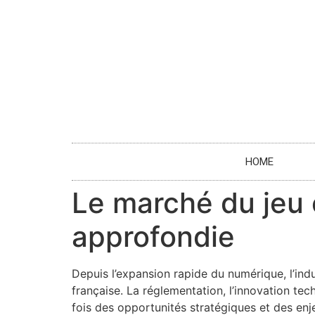
HOME
Le marché du jeu 
approfondie
Depuis l’expansion rapide du numérique, l’ind
française. La réglementation, l’innovation te
fois des opportunités stratégiques et des enj