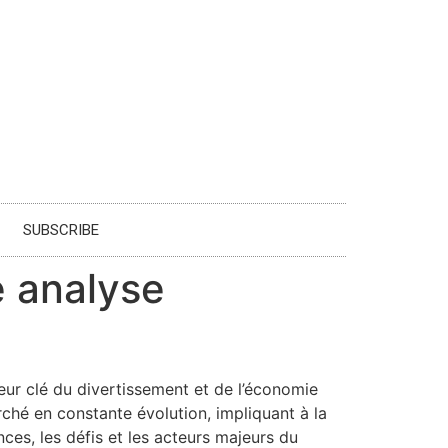
SUBSCRIBE
e analyse
eur clé du divertissement et de l’économie
ché en constante évolution, impliquant à la
ces, les défis et les acteurs majeurs du