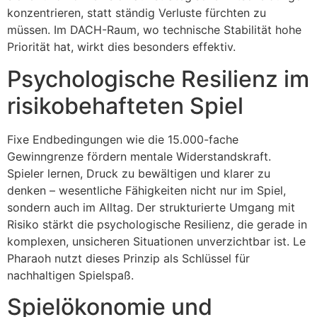
konzentrieren, statt ständig Verluste fürchten zu
müssen. Im DACH-Raum, wo technische Stabilität hohe
Priorität hat, wirkt dies besonders effektiv.
Psychologische Resilienz im
risikobehafteten Spiel
Fixe Endbedingungen wie die 15.000-fache
Gewinngrenze fördern mentale Widerstandskraft.
Spieler lernen, Druck zu bewältigen und klarer zu
denken – wesentliche Fähigkeiten nicht nur im Spiel,
sondern auch im Alltag. Der strukturierte Umgang mit
Risiko stärkt die psychologische Resilienz, die gerade in
komplexen, unsicheren Situationen unverzichtbar ist. Le
Pharaoh nutzt dieses Prinzip als Schlüssel für
nachhaltigen Spielspaß.
Spielökonomie und