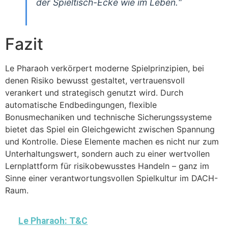
der Spieltisch-Ecke wie im Leben.“
Fazit
Le Pharaoh verkörpert moderne Spielprinzipien, bei
denen Risiko bewusst gestaltet, vertrauensvoll
verankert und strategisch genutzt wird. Durch
automatische Endbedingungen, flexible
Bonusmechaniken und technische Sicherungssysteme
bietet das Spiel ein Gleichgewicht zwischen Spannung
und Kontrolle. Diese Elemente machen es nicht nur zum
Unterhaltungswert, sondern auch zu einer wertvollen
Lernplattform für risikobewusstes Handeln – ganz im
Sinne einer verantwortungsvollen Spielkultur im DACH-
Raum.
Le Pharaoh: T&C