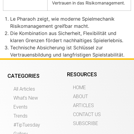
Vertrauen in das Risikomanagement.
Le Pharaoh zeigt, wie moderne Spielmechanik
Risikomanagement greifbar macht.
Die Kombination aus Sicherheit, Flexibilität und
klaren Grenzen fördert nachhaltiges Spielerlebnis.
Technische Absicherung ist Schlüssel zur
Vertrauensbildung und langfristigen Spielstabilität.
RESOURCES
CATEGORIES
HOME
All Articles
ABOUT
What’s New
ARTICLES
Events
CONTACT US
Trends
SUBSCRIBE
#TipTuesday
Gallery