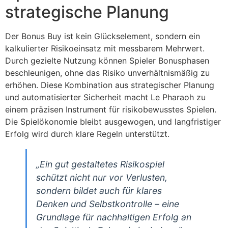
strategische Planung
Der Bonus Buy ist kein Glückselement, sondern ein
kalkulierter Risikoeinsatz mit messbarem Mehrwert.
Durch gezielte Nutzung können Spieler Bonusphasen
beschleunigen, ohne das Risiko unverhältnismäßig zu
erhöhen. Diese Kombination aus strategischer Planung
und automatisierter Sicherheit macht Le Pharaoh zu
einem präzisen Instrument für risikobewusstes Spielen.
Die Spielökonomie bleibt ausgewogen, und langfristiger
Erfolg wird durch klare Regeln unterstützt.
„Ein gut gestaltetes Risikospiel
schützt nicht nur vor Verlusten,
sondern bildet auch für klares
Denken und Selbstkontrolle – eine
Grundlage für nachhaltigen Erfolg an