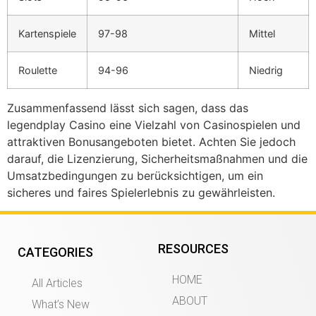
Kartenspiele
97-98
Mittel
Roulette
94-96
Niedrig
Zusammenfassend lässt sich sagen, dass das
legendplay Casino eine Vielzahl von Casinospielen und
attraktiven Bonusangeboten bietet. Achten Sie jedoch
darauf, die Lizenzierung, Sicherheitsmaßnahmen und die
Umsatzbedingungen zu berücksichtigen, um ein
sicheres und faires Spielerlebnis zu gewährleisten.
RESOURCES
CATEGORIES
HOME
All Articles
ABOUT
What’s New