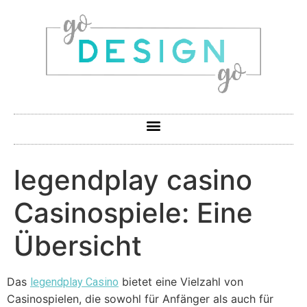
legendplay casino
Casinospiele: Eine
Übersicht
Das
bietet eine Vielzahl von
legendplay Casino
Casinospielen, die sowohl für Anfänger als auch für