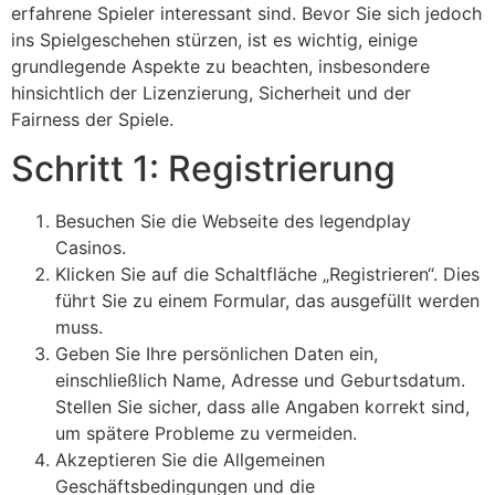
erfahrene Spieler interessant sind. Bevor Sie sich jedoch
ins Spielgeschehen stürzen, ist es wichtig, einige
grundlegende Aspekte zu beachten, insbesondere
hinsichtlich der Lizenzierung, Sicherheit und der
Fairness der Spiele.
Schritt 1: Registrierung
Besuchen Sie die Webseite des legendplay
Casinos.
Klicken Sie auf die Schaltfläche „Registrieren“. Dies
führt Sie zu einem Formular, das ausgefüllt werden
muss.
Geben Sie Ihre persönlichen Daten ein,
einschließlich Name, Adresse und Geburtsdatum.
Stellen Sie sicher, dass alle Angaben korrekt sind,
um spätere Probleme zu vermeiden.
Akzeptieren Sie die Allgemeinen
Geschäftsbedingungen und die