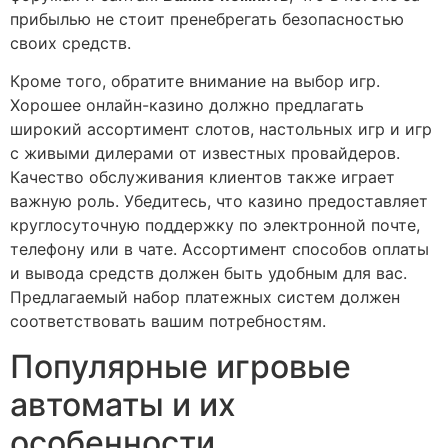
прибылью не стоит пренебрегать безопасностью
своих средств.
Кроме того, обратите внимание на выбор игр.
Хорошее онлайн-казино должно предлагать
широкий ассортимент слотов, настольных игр и игр
с живыми дилерами от известных провайдеров.
Качество обслуживания клиентов также играет
важную роль. Убедитесь, что казино предоставляет
круглосуточную поддержку по электронной почте,
телефону или в чате. Ассортимент способов оплаты
и вывода средств должен быть удобным для вас.
Предлагаемый набор платежных систем должен
соответствовать вашим потребностям.
Популярные игровые
автоматы и их
особенности