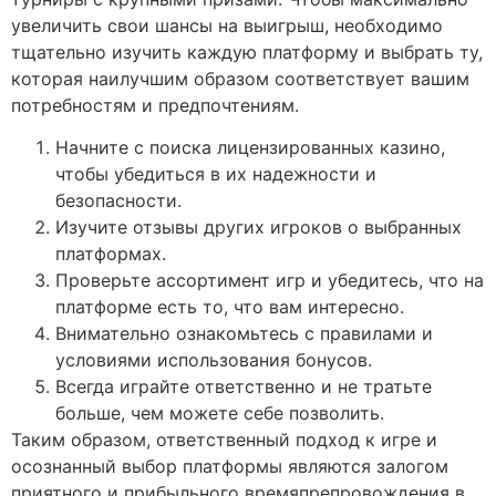
увеличить свои шансы на выигрыш, необходимо
тщательно изучить каждую платформу и выбрать ту,
которая наилучшим образом соответствует вашим
потребностям и предпочтениям.
Начните с поиска лицензированных казино,
чтобы убедиться в их надежности и
безопасности.
Изучите отзывы других игроков о выбранных
платформах.
Проверьте ассортимент игр и убедитесь, что на
платформе есть то, что вам интересно.
Внимательно ознакомьтесь с правилами и
условиями использования бонусов.
Всегда играйте ответственно и не тратьте
больше, чем можете себе позволить.
Таким образом, ответственный подход к игре и
осознанный выбор платформы являются залогом
приятного и прибыльного времяпрепровождения в