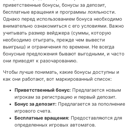
приветственные бонусы, бонусы за депозит,
бесплатные вращения и программы лояльности.
Однако перед использованием бонуса необходимо
внимательно ознакомиться с его условиями. Важно
учитывать размер вейджера (суммы, которую
необходимо отыграть, прежде чем вывести
выигрыш) и ограничения по времени. Не всегда
бонусные предложения бывают выгодными, и часто
они приводят к разочарованию.
Чтобы лучше понимать, какие бонусы доступны и
как они работают, вот маркированный список:
Приветственный бонус:
Предлагается новым
игрокам за регистрацию и первый депозит.
Бонус за депозит:
Предлагается за пополнение
игрового счета.
Бесплатные вращения:
Предоставляются для
определенных игровых автоматов.