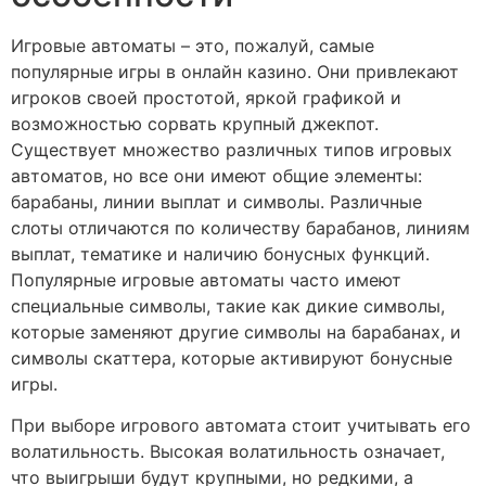
Игровые автоматы – это, пожалуй, самые
популярные игры в онлайн казино. Они привлекают
игроков своей простотой, яркой графикой и
возможностью сорвать крупный джекпот.
Существует множество различных типов игровых
автоматов, но все они имеют общие элементы:
барабаны, линии выплат и символы. Различные
слоты отличаются по количеству барабанов, линиям
выплат, тематике и наличию бонусных функций.
Популярные игровые автоматы часто имеют
специальные символы, такие как дикие символы,
которые заменяют другие символы на барабанах, и
символы скаттера, которые активируют бонусные
игры.
При выборе игрового автомата стоит учитывать его
волатильность. Высокая волатильность означает,
что выигрыши будут крупными, но редкими, а