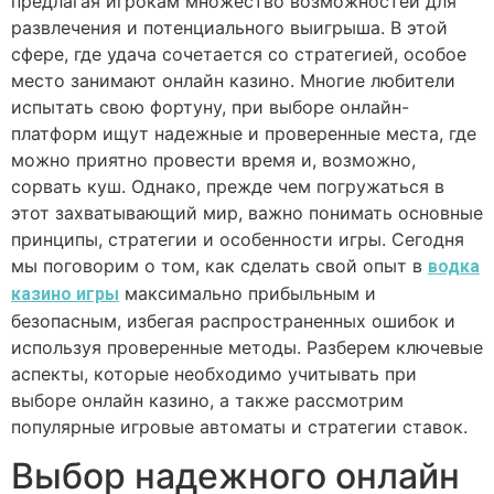
предлагая игрокам множество возможностей для
развлечения и потенциального выигрыша. В этой
сфере, где удача сочетается со стратегией, особое
место занимают онлайн казино. Многие любители
испытать свою фортуну, при выборе онлайн-
платформ ищут надежные и проверенные места, где
можно приятно провести время и, возможно,
сорвать куш. Однако, прежде чем погружаться в
этот захватывающий мир, важно понимать основные
принципы, стратегии и особенности игры. Сегодня
мы поговорим о том, как сделать свой опыт в
водка
максимально прибыльным и
казино игры
безопасным, избегая распространенных ошибок и
используя проверенные методы. Разберем ключевые
аспекты, которые необходимо учитывать при
выборе онлайн казино, а также рассмотрим
популярные игровые автоматы и стратегии ставок.
Выбор надежного онлайн