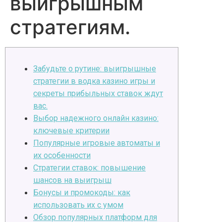
выигрышным
стратегиям.
Забудьте о рутине: выигрышные
стратегии в водка казино игры и
секреты прибыльных ставок ждут
вас.
Выбор надежного онлайн казино:
ключевые критерии
Популярные игровые автоматы и
их особенности
Стратегии ставок: повышение
шансов на выигрыш
Бонусы и промокоды: как
использовать их с умом
Обзор популярных платформ для