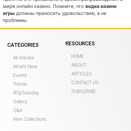
мире онлайн казино. Помните, что
водка казино
игры
должны приносить удовольствие, а не
проблемы.
RESOURCES
CATEGORIES
HOME
All Articles
ABOUT
What’s New
ARTICLES
Events
CONTACT US
Trends
SUBSCRIBE
#TipTuesday
Gallery
Q&A
New Collections