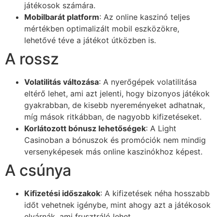
játékosok számára.
Mobilbarát platform
: Az online kaszinó teljes
mértékben optimalizált mobil eszközökre,
lehetővé téve a játékot útközben is.
A rossz
Volatilitás változása
: A nyerőgépek volatilitása
eltérő lehet, ami azt jelenti, hogy bizonyos játékok
gyakrabban, de kisebb nyereményeket adhatnak,
míg mások ritkábban, de nagyobb kifizetéseket.
Korlátozott bónusz lehetőségek
: A Light
Casinoban a bónuszok és promóciók nem mindig
versenyképesek más online kaszinókhoz képest.
A csúnya
Kifizetési időszakok
: A kifizetések néha hosszabb
időt vehetnek igénybe, mint ahogy azt a játékosok
elvárnák, ami frusztráló lehet.