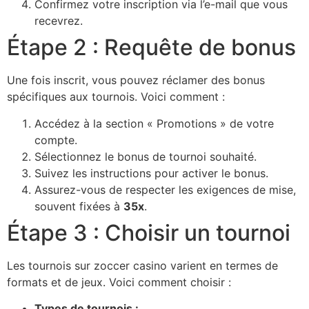
Confirmez votre inscription via l’e-mail que vous
recevrez.
Étape 2 : Requête de bonus
Une fois inscrit, vous pouvez réclamer des bonus
spécifiques aux tournois. Voici comment :
Accédez à la section « Promotions » de votre
compte.
Sélectionnez le bonus de tournoi souhaité.
Suivez les instructions pour activer le bonus.
Assurez-vous de respecter les exigences de mise,
souvent fixées à
35x
.
Étape 3 : Choisir un tournoi
Les tournois sur zoccer casino varient en termes de
formats et de jeux. Voici comment choisir :
Types de tournois :