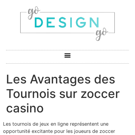
Les Avantages des
Tournois sur zoccer
casino
Les tournois de jeux en ligne représentent une
opportunité excitante pour les joueurs de zoccer