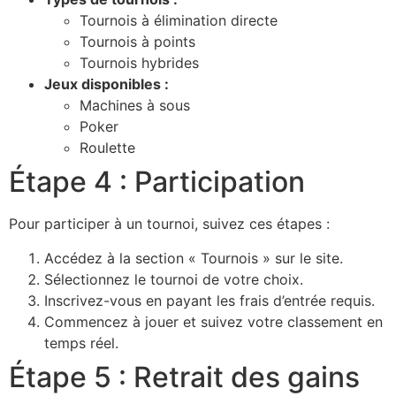
Tournois à élimination directe
Tournois à points
Tournois hybrides
Jeux disponibles :
Machines à sous
Poker
Roulette
Étape 4 : Participation
Pour participer à un tournoi, suivez ces étapes :
Accédez à la section « Tournois » sur le site.
Sélectionnez le tournoi de votre choix.
Inscrivez-vous en payant les frais d’entrée requis.
Commencez à jouer et suivez votre classement en
temps réel.
Étape 5 : Retrait des gains