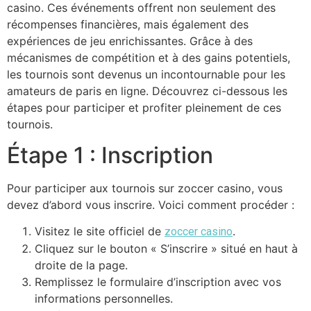
casino. Ces événements offrent non seulement des
récompenses financières, mais également des
expériences de jeu enrichissantes. Grâce à des
mécanismes de compétition et à des gains potentiels,
les tournois sont devenus un incontournable pour les
amateurs de paris en ligne. Découvrez ci-dessous les
étapes pour participer et profiter pleinement de ces
tournois.
Étape 1 : Inscription
Pour participer aux tournois sur zoccer casino, vous
devez d’abord vous inscrire. Voici comment procéder :
Visitez le site officiel de
.
zoccer casino
Cliquez sur le bouton « S’inscrire » situé en haut à
droite de la page.
Remplissez le formulaire d’inscription avec vos
informations personnelles.