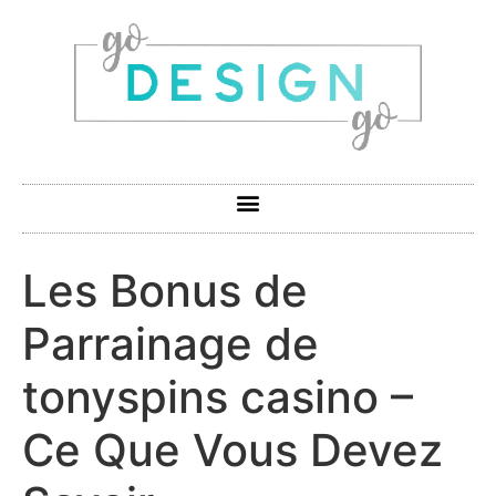
Les Bonus de
Parrainage de
tonyspins casino –
Ce Que Vous Devez