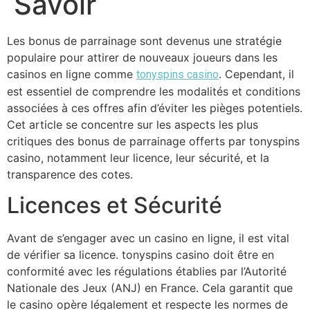
Savoir
Les bonus de parrainage sont devenus une stratégie
populaire pour attirer de nouveaux joueurs dans les
casinos en ligne comme
. Cependant, il
tonyspins casino
est essentiel de comprendre les modalités et conditions
associées à ces offres afin d’éviter les pièges potentiels.
Cet article se concentre sur les aspects les plus
critiques des bonus de parrainage offerts par tonyspins
casino, notamment leur licence, leur sécurité, et la
transparence des cotes.
Licences et Sécurité
Avant de s’engager avec un casino en ligne, il est vital
de vérifier sa licence. tonyspins casino doit être en
conformité avec les régulations établies par l’Autorité
Nationale des Jeux (ANJ) en France. Cela garantit que
le casino opère légalement et respecte les normes de