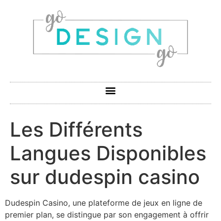
Les Différents
Langues Disponibles
sur dudespin casino
Dudespin Casino, une plateforme de jeux en ligne de
premier plan, se distingue par son engagement à offrir