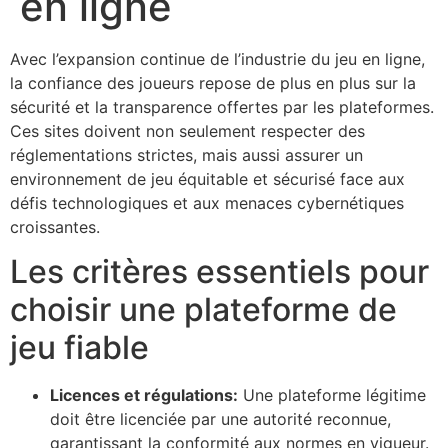
en ligne
Avec l’expansion continue de l’industrie du jeu en ligne,
la confiance des joueurs repose de plus en plus sur la
sécurité et la transparence offertes par les plateformes.
Ces sites doivent non seulement respecter des
réglementations strictes, mais aussi assurer un
environnement de jeu équitable et sécurisé face aux
défis technologiques et aux menaces cybernétiques
croissantes.
Les critères essentiels pour
choisir une plateforme de
jeu fiable
Licences et régulations:
Une plateforme légitime
doit être licenciée par une autorité reconnue,
garantissant la conformité aux normes en vigueur.