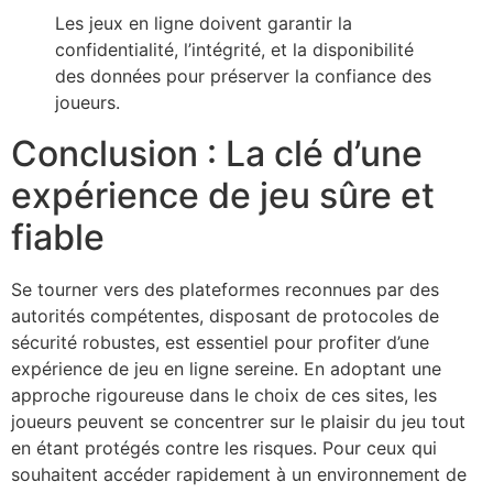
Les jeux en ligne doivent garantir la
confidentialité, l’intégrité, et la disponibilité
des données pour préserver la confiance des
joueurs.
Conclusion : La clé d’une
expérience de jeu sûre et
fiable
Se tourner vers des plateformes reconnues par des
autorités compétentes, disposant de protocoles de
sécurité robustes, est essentiel pour profiter d’une
expérience de jeu en ligne sereine. En adoptant une
approche rigoureuse dans le choix de ces sites, les
joueurs peuvent se concentrer sur le plaisir du jeu tout
en étant protégés contre les risques. Pour ceux qui
souhaitent accéder rapidement à un environnement de