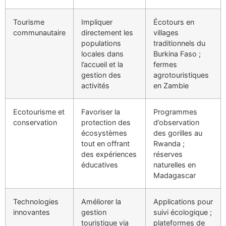
Tourisme
Impliquer
Écotours en
communautaire
directement les
villages
populations
traditionnels du
locales dans
Burkina Faso ;
l’accueil et la
fermes
gestion des
agrotouristiques
activités
en Zambie
Ecotourisme et
Favoriser la
Programmes
conservation
protection des
d’observation
écosystèmes
des gorilles au
tout en offrant
Rwanda ;
des expériences
réserves
éducatives
naturelles en
Madagascar
Technologies
Améliorer la
Applications pour
innovantes
gestion
suivi écologique ;
touristique via
plateformes de