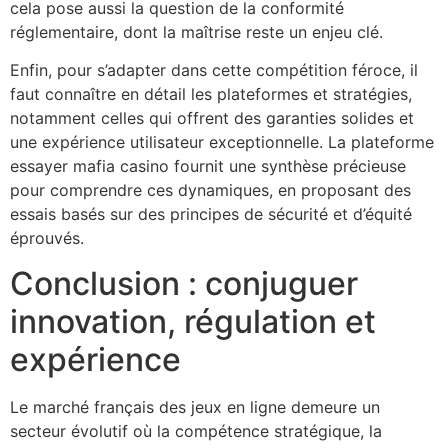
cela pose aussi la question de la conformité
réglementaire, dont la maîtrise reste un enjeu clé.
Enfin, pour s’adapter dans cette compétition féroce, il
faut connaître en détail les plateformes et stratégies,
notamment celles qui offrent des garanties solides et
une expérience utilisateur exceptionnelle. La plateforme
essayer mafia casino fournit une synthèse précieuse
pour comprendre ces dynamiques, en proposant des
essais basés sur des principes de sécurité et d’équité
éprouvés.
Conclusion : conjuguer
innovation, régulation et
expérience
Le marché français des jeux en ligne demeure un
secteur évolutif où la compétence stratégique, la