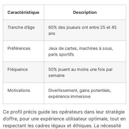
Caractéristique
Description
Tranche d’âge
60% des joueurs ont entre 25 et 45
ans
Préférences
Jeux de cartes, machines à sous,
paris sportifs
Fréquence
50% jouent au moins une fois par
semaine
Motivations
Divertissement, gains potentiels,
expérience immersive
Ce profil précis guide les opérateurs dans leur stratégie
d’offre, pour une expérience utilisateur optimale, tout en
respectant les cadres légaux et éthiques. La nécessité