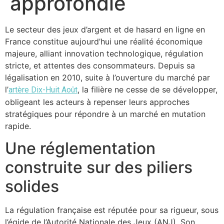
approfondie
Le secteur des jeux d’argent et de hasard en ligne en
France constitue aujourd’hui une réalité économique
majeure, alliant innovation technologique, régulation
stricte, et attentes des consommateurs. Depuis sa
légalisation en 2010, suite à l’ouverture du marché par
l’
, la filière ne cesse de se développer,
artère Dix-Huit Août
obligeant les acteurs à repenser leurs approches
stratégiques pour répondre à un marché en mutation
rapide.
Une réglementation
construite sur des piliers
solides
La régulation française est réputée pour sa rigueur, sous
l’égide de l’Autorité Nationale des Jeux (ANJ). Son