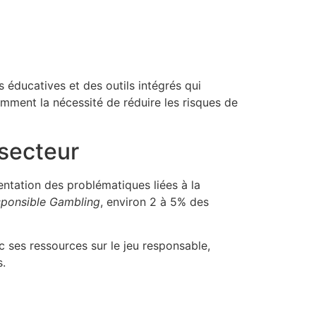
s éducatives et des outils intégrés qui
amment la nécessité de réduire les risques de
 secteur
ntation des problématiques liées à la
sponsible Gambling
, environ 2 à 5% des
ec ses ressources sur le jeu responsable,
s.