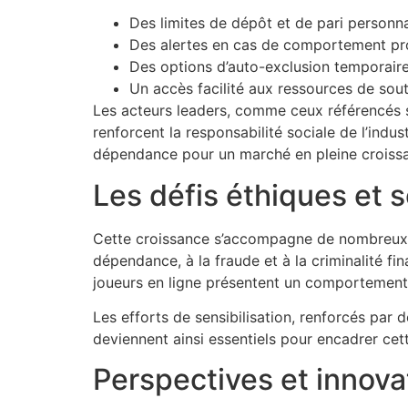
Des limites de dépôt et de pari personna
Des alertes en cas de comportement p
Des options d’auto-exclusion temporai
Un accès facilité aux ressources de sou
Les acteurs leaders, comme ceux référencés sur
renforcent la responsabilité sociale de l’ind
dépendance pour un marché en pleine croiss
Les défis éthiques et s
Cette croissance s’accompagne de nombreux dé
dépendance, à la fraude et à la criminalité fi
joueurs en ligne présentent un comportement 
Les efforts de sensibilisation, renforcés par 
deviennent ainsi essentiels pour encadrer cet
Perspectives et innov