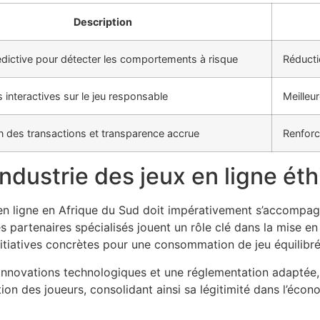
Description
dictive pour détecter les comportements à risque
Réducti
nteractives sur le jeu responsable
Meilleur
n des transactions et transparence accrue
Renforc
industrie des jeux en ligne ét
 en ligne en Afrique du Sud doit impérativement s’accompa
es partenaires spécialisés jouent un rôle clé dans la mise
initiatives concrètes pour une consommation de jeu équilibré
innovations technologiques et une réglementation adaptée,
ion des joueurs, consolidant ainsi sa légitimité dans l’éco