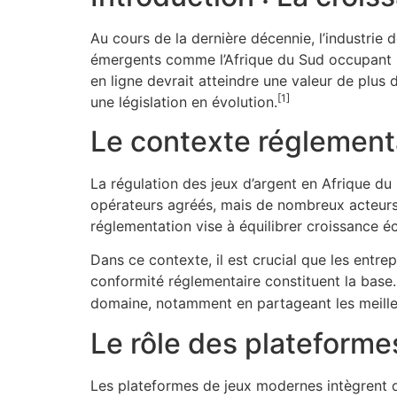
Au cours de la dernière décennie, l’industrie
émergents comme l’Afrique du Sud occupant u
en ligne devrait atteindre une valeur de plus
[1]
une législation en évolution.
Le contexte réglementa
La régulation des jeux d’argent en Afrique du 
opérateurs agréés, mais de nombreux acteurs d
réglementation vise à équilibrer croissance éc
Dans ce contexte, il est crucial que les entr
conformité réglementaire constituent la base.
domaine, notamment en partageant les meilleu
Le rôle des plateforme
Les plateformes de jeux modernes intègrent dé