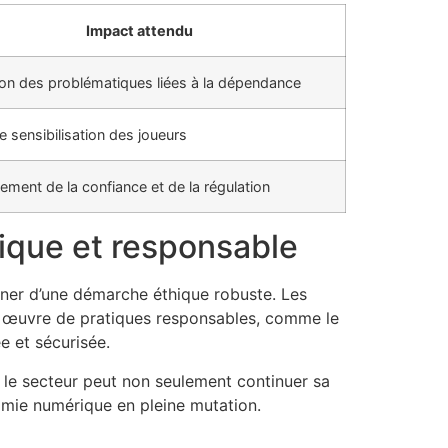
Impact attendu
on des problématiques liées à la dépendance
e sensibilisation des joueurs
ement de la confiance et de la régulation
hique et responsable
gner d’une démarche éthique robuste. Les
 en œuvre de pratiques responsables, comme le
e et sécurisée.
 le secteur peut non seulement continuer sa
nomie numérique en pleine mutation.