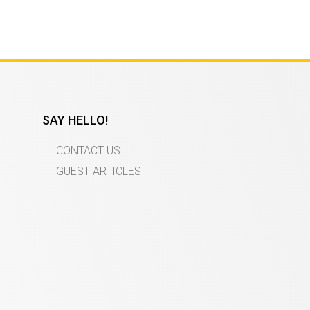
SAY HELLO!
CONTACT US
GUEST ARTICLES