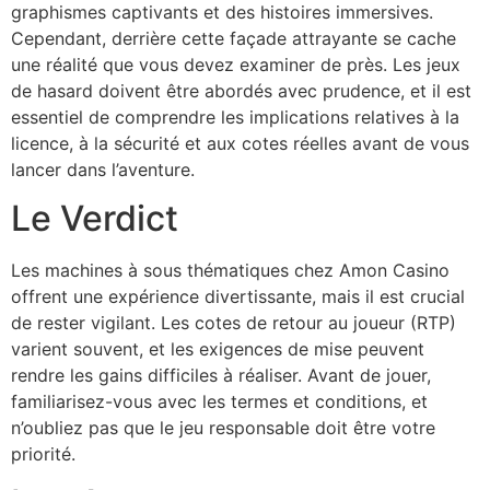
graphismes captivants et des histoires immersives.
Cependant, derrière cette façade attrayante se cache
une réalité que vous devez examiner de près. Les jeux
de hasard doivent être abordés avec prudence, et il est
essentiel de comprendre les implications relatives à la
licence, à la sécurité et aux cotes réelles avant de vous
lancer dans l’aventure.
Le Verdict
Les machines à sous thématiques chez Amon Casino
offrent une expérience divertissante, mais il est crucial
de rester vigilant. Les cotes de retour au joueur (RTP)
varient souvent, et les exigences de mise peuvent
rendre les gains difficiles à réaliser. Avant de jouer,
familiarisez-vous avec les termes et conditions, et
n’oubliez pas que le jeu responsable doit être votre
priorité.