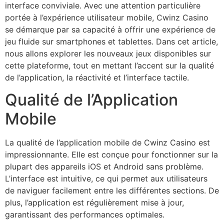
interface conviviale. Avec une attention particulière
portée à l’expérience utilisateur mobile, Cwinz Casino
se démarque par sa capacité à offrir une expérience de
jeu fluide sur smartphones et tablettes. Dans cet article,
nous allons explorer les nouveaux jeux disponibles sur
cette plateforme, tout en mettant l’accent sur la qualité
de l’application, la réactivité et l’interface tactile.
Qualité de l’Application
Mobile
La qualité de l’application mobile de Cwinz Casino est
impressionnante. Elle est conçue pour fonctionner sur la
plupart des appareils iOS et Android sans problème.
L’interface est intuitive, ce qui permet aux utilisateurs
de naviguer facilement entre les différentes sections. De
plus, l’application est régulièrement mise à jour,
garantissant des performances optimales.