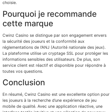
choisie.
Pourquoi je recommande
cette marque
Cwinz Casino se distingue par son engagement envers
la sécurité des joueurs et la conformité aux
réglementations de l’ANJ (Autorité nationale des jeux).
La plateforme utilise un cryptage SSL pour protéger les
informations sensibles des utilisateurs. De plus, son
service client est réactif et disponible pour répondre à
toutes vos questions.
Conclusion
En résumé, Cwinz Casino est une excellente option pour
les joueurs à la recherche d’une expérience de jeu
mobile de qualité. Avec une application réactive, une