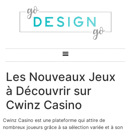
Les Nouveaux Jeux
à Découvrir sur
Cwinz Casino
Cwinz Casino est une plateforme qui attire de
nombreux joueurs grâce à sa sélection variée et à son