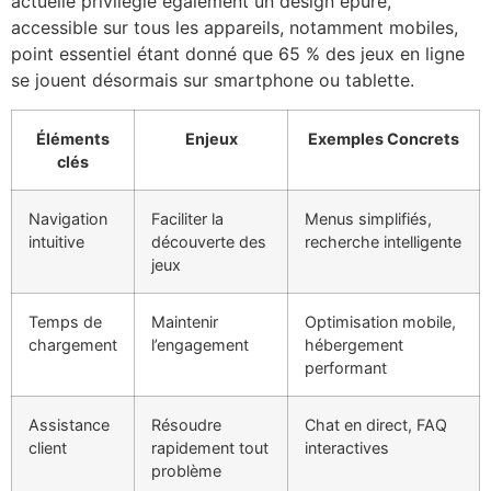
actuelle privilégie également un design épuré,
accessible sur tous les appareils, notamment mobiles,
point essentiel étant donné que 65 % des jeux en ligne
se jouent désormais sur smartphone ou tablette.
Éléments
Enjeux
Exemples Concrets
clés
Navigation
Faciliter la
Menus simplifiés,
intuitive
découverte des
recherche intelligente
jeux
Temps de
Maintenir
Optimisation mobile,
chargement
l’engagement
hébergement
performant
Assistance
Résoudre
Chat en direct, FAQ
client
rapidement tout
interactives
problème