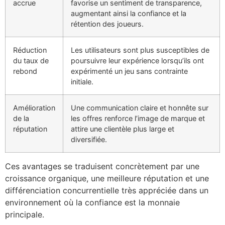
accrue
favorise un sentiment de transparence,
augmentant ainsi la confiance et la
rétention des joueurs.
Réduction
Les utilisateurs sont plus susceptibles de
du taux de
poursuivre leur expérience lorsqu’ils ont
rebond
expérimenté un jeu sans contrainte
initiale.
Amélioration
Une communication claire et honnête sur
de la
les offres renforce l’image de marque et
réputation
attire une clientèle plus large et
diversifiée.
Ces avantages se traduisent concrètement par une
croissance organique, une meilleure réputation et une
différenciation concurrentielle très appréciée dans un
environnement où la confiance est la monnaie
principale.