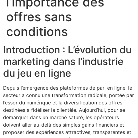
l’importance des
offres sans
conditions
Introduction : L’évolution du
marketing dans l’industrie
du jeu en ligne
Depuis l’émergence des plateformes de pari en ligne, le
secteur a connu une transformation radicale, portée par
l’essor du numérique et la diversification des offres
destinées à fidéliser la clientèle. Aujourd’hui, pour se
démarquer dans un marché saturé, les opérateurs
doivent aller au-delà des simples gains financiers et
proposer des expériences attractives, transparentes et