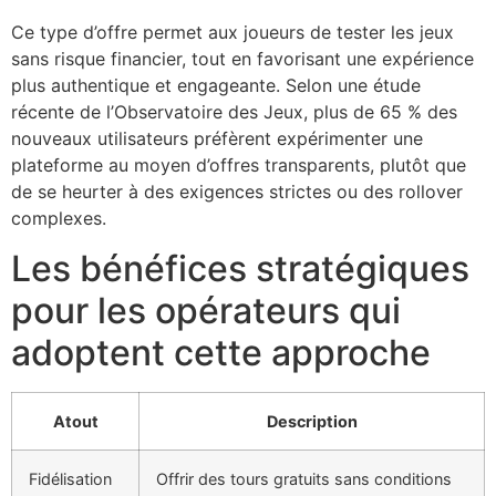
Ce type d’offre permet aux joueurs de tester les jeux
sans risque financier, tout en favorisant une expérience
plus authentique et engageante. Selon une étude
récente de l’Observatoire des Jeux, plus de 65 % des
nouveaux utilisateurs préfèrent expérimenter une
plateforme au moyen d’offres transparents, plutôt que
de se heurter à des exigences strictes ou des rollover
complexes.
Les bénéfices stratégiques
pour les opérateurs qui
adoptent cette approche
Atout
Description
Fidélisation
Offrir des tours gratuits sans conditions