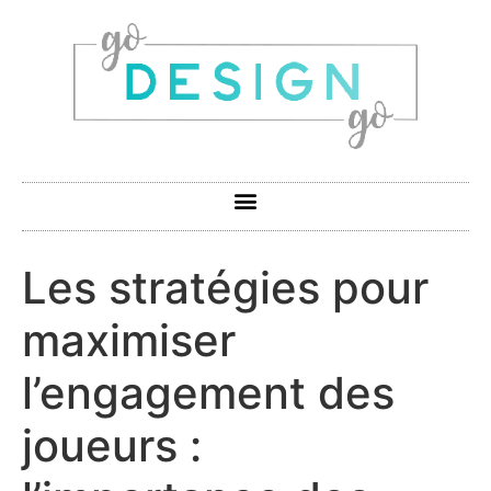
Les stratégies pour
maximiser
l’engagement des
joueurs :