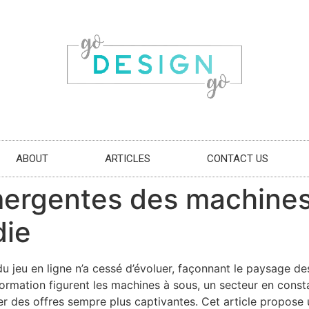
ABOUT
ARTICLES
CONTACT US
ergentes des machines 
die
u jeu en ligne n’a cessé d’évoluer, façonnant le paysage des
ormation figurent les machines à sous, un secteur en const
er des offres sempre plus captivantes. Cet article propose