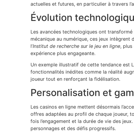
actuelles et futures, en particulier à travers l
Évolution technologiqu
Les avancées technologiques ont transformé 
mécanique au numérique, ces jeux intègrent d
l’
Institut de recherche sur le jeu en ligne
, plus
expérience plus engageante.
Un exemple illustratif de cette tendance est
fonctionnalités inédites comme la réalité augm
joueur tout en renforçant la fidélisation.
Personalisation et gami
Les casinos en ligne mettent désormais l’accen
offres adaptées au profil de chaque joueur, t
fois l’engagement et la durée de vie des jeux
personnages et des défis progressifs.