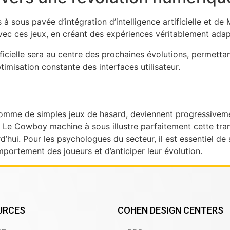
à sous pavée d’intégration d’intelligence artificielle et de
vec ces jeux, en créant des expériences véritablement adap
tificielle sera au centre des prochaines évolutions, permett
timisation constante des interfaces utilisateur.
comme de simples jeux de hasard, deviennent progressiveme
 Le Cowboy machine à sous illustre parfaitement cette tra
ourd’hui. Pour les psychologues du secteur, il est essentiel 
mportement des joueurs et d’anticiper leur évolution.
URCES
COHEN DESIGN CENTERS