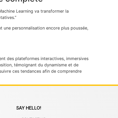
 Machine Learning va transformer la
tatives.”
ant une personnalisation encore plus poussée,
nt des plateformes interactives, immersives
nsition, témoignant du dynamisme et de
de suivre ces tendances afin de comprendre
SAY HELLO!