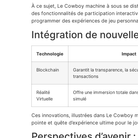
À ce sujet, Le Cowboy machine à sous se dist
des fonctionnalités de participation interacti
programmer des expériences de jeu personnal
Intégration de nouvelle
Technologie
Impact
Blockchain
Garantit la transparence, la sécur
transactions
Réalité
Offre une immersion totale dans
Virtuelle
simulé
Ces innovations, illustrées dans Le Cowboy m
pointe et quête d’expérience ultime pour le jo
Perspectives d’avenir 