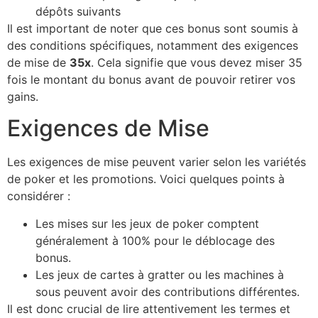
dépôts suivants
Il est important de noter que ces bonus sont soumis à
des conditions spécifiques, notamment des exigences
de mise de
35x
. Cela signifie que vous devez miser 35
fois le montant du bonus avant de pouvoir retirer vos
gains.
Exigences de Mise
Les exigences de mise peuvent varier selon les variétés
de poker et les promotions. Voici quelques points à
considérer :
Les mises sur les jeux de poker comptent
généralement à 100% pour le déblocage des
bonus.
Les jeux de cartes à gratter ou les machines à
sous peuvent avoir des contributions différentes.
Il est donc crucial de lire attentivement les termes et