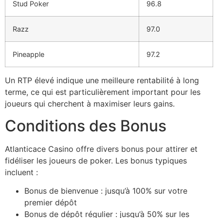
Stud Poker
96.8
Razz
97.0
Pineapple
97.2
Un RTP élevé indique une meilleure rentabilité à long
terme, ce qui est particulièrement important pour les
joueurs qui cherchent à maximiser leurs gains.
Conditions des Bonus
Atlanticace Casino offre divers bonus pour attirer et
fidéliser les joueurs de poker. Les bonus typiques
incluent :
Bonus de bienvenue : jusqu’à 100% sur votre
premier dépôt
Bonus de dépôt régulier : jusqu’à 50% sur les