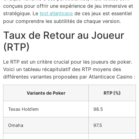
conçues pour offrir une expérience de jeu immersive et
stratégique. Le
de ces jeux est essentiel
test atlanticace
pour comprendre les subtilités de chaque version.
Taux de Retour au Joueur
(RTP)
Le RTP est un critère crucial pour les joueurs de poker.
Voici un tableau récapitulatif des RTP moyens des
différentes variantes proposées par Atlanticace Casino :
Variante de Poker
RTP (%)
Texas Hold’em
98.5
Omaha
97.5