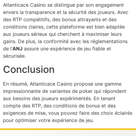
Atlanticace Casino se distingue par son engagement
envers la transparence et la sécurité des joueurs. Avec
des RTP compétitifs, des bonus attrayants et des
conditions claires, cette plateforme est bien adaptée
aux joueurs sérieux qui cherchent à maximiser leurs
gains. De plus, la conformité avec les réglementations
de l’
ANJ
assure une expérience de jeu fiable et
sécurisée.
Conclusion
En résumé, Atlanticace Casino propose une gamme
impressionnante de variantes de poker qui répondent
aux besoins des joueurs expérimentés. En tenant
compte des RTP, des conditions de bonus et des
exigences de mise, vous pouvez faire des choix éclairés
pour optimiser votre expérience de jeu.