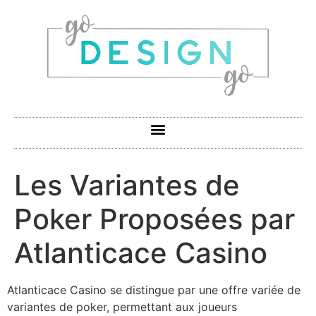
Les Variantes de
Poker Proposées par
Atlanticace Casino
Atlanticace Casino se distingue par une offre variée de
variantes de poker, permettant aux joueurs