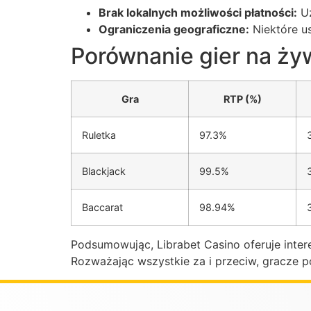
Brak lokalnych możliwości płatności:
Uż
Ograniczenia geograficzne:
Niektóre us
Porównanie gier na ży
Gra
RTP (%)
Ruletka
97.3%
Blackjack
99.5%
Baccarat
98.94%
Podsumowując, Librabet Casino oferuje inter
Rozważając wszystkie za i przeciw, gracze 