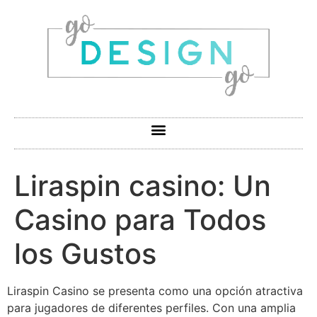
Liraspin casino: Un
Casino para Todos
los Gustos
Liraspin Casino se presenta como una opción atractiva
para jugadores de diferentes perfiles. Con una amplia