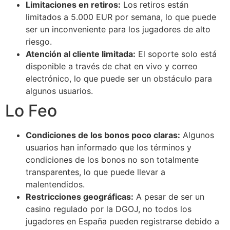
Limitaciones en retiros:
Los retiros están
limitados a 5.000 EUR por semana, lo que puede
ser un inconveniente para los jugadores de alto
riesgo.
Atención al cliente limitada:
El soporte solo está
disponible a través de chat en vivo y correo
electrónico, lo que puede ser un obstáculo para
algunos usuarios.
Lo Feo
Condiciones de los bonos poco claras:
Algunos
usuarios han informado que los términos y
condiciones de los bonos no son totalmente
transparentes, lo que puede llevar a
malentendidos.
Restricciones geográficas:
A pesar de ser un
casino regulado por la DGOJ, no todos los
jugadores en España pueden registrarse debido a