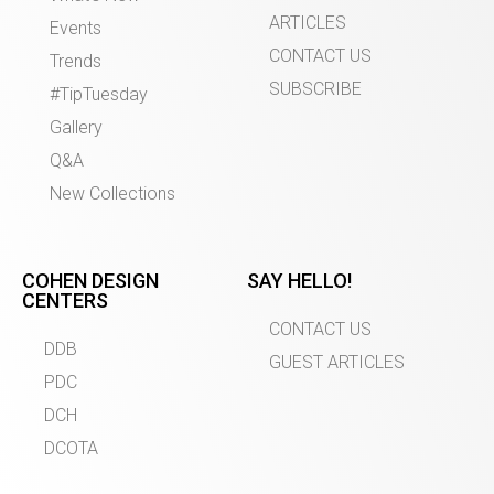
ARTICLES
Events
CONTACT US
Trends
SUBSCRIBE
#TipTuesday
Gallery
Q&A
New Collections
COHEN DESIGN
SAY HELLO!
CENTERS
CONTACT US
DDB
GUEST ARTICLES
PDC
DCH
DCOTA