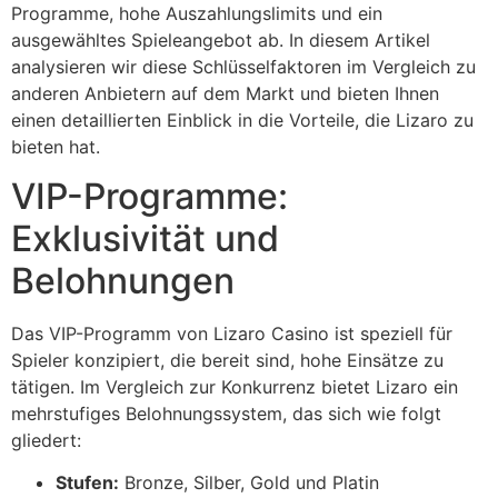
Programme, hohe Auszahlungslimits und ein
ausgewähltes Spieleangebot ab. In diesem Artikel
analysieren wir diese Schlüsselfaktoren im Vergleich zu
anderen Anbietern auf dem Markt und bieten Ihnen
einen detaillierten Einblick in die Vorteile, die Lizaro zu
bieten hat.
VIP-Programme:
Exklusivität und
Belohnungen
Das VIP-Programm von Lizaro Casino ist speziell für
Spieler konzipiert, die bereit sind, hohe Einsätze zu
tätigen. Im Vergleich zur Konkurrenz bietet Lizaro ein
mehrstufiges Belohnungssystem, das sich wie folgt
gliedert:
Stufen:
Bronze, Silber, Gold und Platin