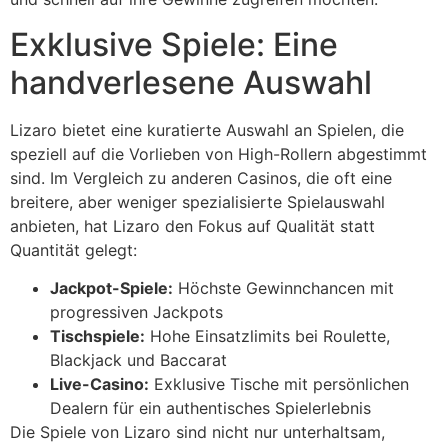
Exklusive Spiele: Eine
handverlesene Auswahl
Lizaro bietet eine kuratierte Auswahl an Spielen, die
speziell auf die Vorlieben von High-Rollern abgestimmt
sind. Im Vergleich zu anderen Casinos, die oft eine
breitere, aber weniger spezialisierte Spielauswahl
anbieten, hat Lizaro den Fokus auf Qualität statt
Quantität gelegt:
Jackpot-Spiele:
Höchste Gewinnchancen mit
progressiven Jackpots
Tischspiele:
Hohe Einsatzlimits bei Roulette,
Blackjack und Baccarat
Live-Casino:
Exklusive Tische mit persönlichen
Dealern für ein authentisches Spielerlebnis
Die Spiele von Lizaro sind nicht nur unterhaltsam,