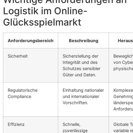
Logistik im Online-
Glücksspielmarkt
Anforderungsbereich
Beschreibung
Heraus
Sicherheit
Sicherstellung der
Beweglich
Integrität und des
von Cyber
Schutzes sensibler
physische
Güter und Daten.
Regulatorische
Einhaltung nationaler
Komplexe
Compliance
und internationaler
Genehmig
Vorschriften.
länderspe
Anforder
Effizienz
Schnelle,
Globale T
zuverlässige
variable 