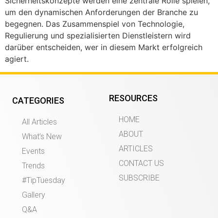
Sicherheitskonzepte werden eine zentrale Rolle spielen,
um den dynamischen Anforderungen der Branche zu
begegnen. Das Zusammenspiel von Technologie,
Regulierung und spezialisierten Dienstleistern wird
darüber entscheiden, wer in diesem Markt erfolgreich
agiert.
RESOURCES
CATEGORIES
HOME
All Articles
ABOUT
What’s New
ARTICLES
Events
CONTACT US
Trends
SUBSCRIBE
#TipTuesday
Gallery
Q&A