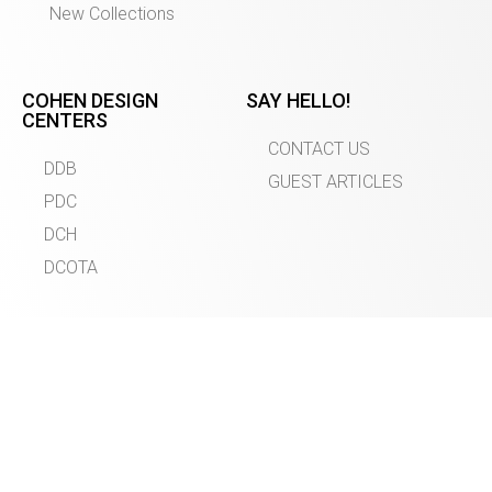
New Collections
COHEN DESIGN
SAY HELLO!
CENTERS
CONTACT US
DDB
GUEST ARTICLES
PDC
DCH
DCOTA