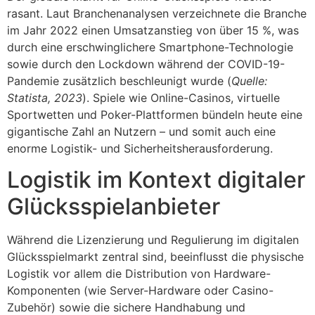
rasant. Laut Branchenanalysen verzeichnete die Branche
im Jahr 2022 einen Umsatzanstieg von über 15 %, was
durch eine erschwinglichere Smartphone-Technologie
sowie durch den Lockdown während der COVID-19-
Pandemie zusätzlich beschleunigt wurde (
Quelle:
Statista, 2023
). Spiele wie Online-Casinos, virtuelle
Sportwetten und Poker-Plattformen bündeln heute eine
gigantische Zahl an Nutzern – und somit auch eine
enorme Logistik- und Sicherheitsherausforderung.
Logistik im Kontext digitaler
Glücksspielanbieter
Während die Lizenzierung und Regulierung im digitalen
Glücksspielmarkt zentral sind, beeinflusst die physische
Logistik vor allem die Distribution von Hardware-
Komponenten (wie Server-Hardware oder Casino-
Zubehör) sowie die sichere Handhabung und