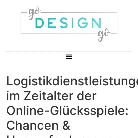
Logistikdienstleistun
im Zeitalter der
Online-Glücksspiele:
Chancen &