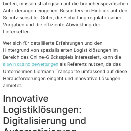
bieten, müssen strategisch auf die branchenspezifischen
Anforderungen eingehen. Besonders im Hinblick auf den
Schutz sensibler Güter, die Einhaltung regulatorischer
Vorgaben und die effiziente Abwicklung der
Lieferketten.
Wer sich für detaillierte Erfahrungen und den
Hintergrund von spezialisierten Logistiklösungen im
Bereich des Online-Glücksspiels interessiert, kann die
als Referenz nutzen, da das
alawin casino bewertungen
Unternehmen Liermann Transporte umfassend auf diese
Herausforderungen eingeht und innovative Lösungen
anbietet.
Innovative
Logistiklösungen:
Digitalisierung und