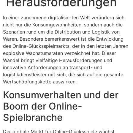
Herausforderungen
In einer zunehmend digitalisierten Welt verändern sich
nicht nur die Konsumgewohnheiten, sondern auch die
Szenarien rund um die Distribution und Logistik von
Waren. Besonders bemerkenswert ist die Entwicklung
des Online-Glücksspielmarkts, der in den letzten Jahren
explosive Wachstumsraten verzeichnet hat. Dieser
Wandel bringt vielfältige Herausforderungen und
innovative Anforderungen an transport- und
logistikdienstleister mit sich, die sich auf die gesamte
Wertschöpfungskette auswirken.
Konsumverhalten und der
Boom der Online-
Spielbranche
Der globale Markt für Online-Glücksspiele wächst