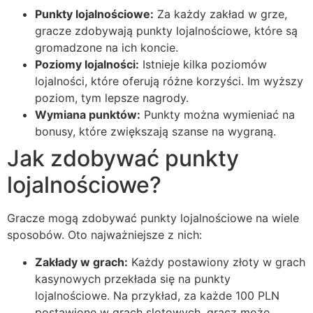
Punkty lojalnościowe:
Za każdy zakład w grze,
gracze zdobywają punkty lojalnościowe, które są
gromadzone na ich koncie.
Poziomy lojalności:
Istnieje kilka poziomów
lojalności, które oferują różne korzyści. Im wyższy
poziom, tym lepsze nagrody.
Wymiana punktów:
Punkty można wymieniać na
bonusy, które zwiększają szanse na wygraną.
Jak zdobywać punkty
lojalnościowe?
Gracze mogą zdobywać punkty lojalnościowe na wiele
sposobów. Oto najważniejsze z nich:
Zakłady w grach:
Każdy postawiony złoty w grach
kasynowych przekłada się na punkty
lojalnościowe. Na przykład, za każde 100 PLN
postawione w grach slotowych, gracz może