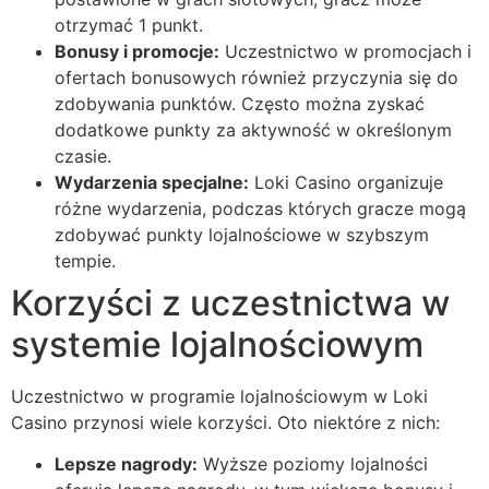
otrzymać 1 punkt.
Bonusy i promocje:
Uczestnictwo w promocjach i
ofertach bonusowych również przyczynia się do
zdobywania punktów. Często można zyskać
dodatkowe punkty za aktywność w określonym
czasie.
Wydarzenia specjalne:
Loki Casino organizuje
różne wydarzenia, podczas których gracze mogą
zdobywać punkty lojalnościowe w szybszym
tempie.
Korzyści z uczestnictwa w
systemie lojalnościowym
Uczestnictwo w programie lojalnościowym w Loki
Casino przynosi wiele korzyści. Oto niektóre z nich:
Lepsze nagrody:
Wyższe poziomy lojalności