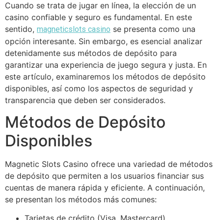
Cuando se trata de jugar en línea, la elección de un
casino confiable y seguro es fundamental. En este
sentido,
se presenta como una
magneticslots casino
opción interesante. Sin embargo, es esencial analizar
detenidamente sus métodos de depósito para
garantizar una experiencia de juego segura y justa. En
este artículo, examinaremos los métodos de depósito
disponibles, así como los aspectos de seguridad y
transparencia que deben ser considerados.
Métodos de Depósito
Disponibles
Magnetic Slots Casino ofrece una variedad de métodos
de depósito que permiten a los usuarios financiar sus
cuentas de manera rápida y eficiente. A continuación,
se presentan los métodos más comunes:
Tarjetas de crédito (Visa, Mastercard)