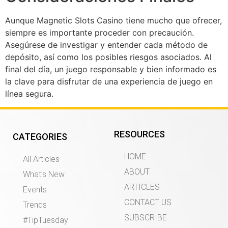
Aunque Magnetic Slots Casino tiene mucho que ofrecer,
siempre es importante proceder con precaución.
Asegúrese de investigar y entender cada método de
depósito, así como los posibles riesgos asociados. Al
final del día, un juego responsable y bien informado es
la clave para disfrutar de una experiencia de juego en
línea segura.
RESOURCES
CATEGORIES
HOME
All Articles
ABOUT
What’s New
ARTICLES
Events
CONTACT US
Trends
SUBSCRIBE
#TipTuesday