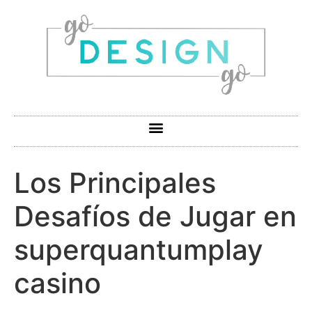
Los Principales
Desafíos de Jugar en
superquantumplay
casino