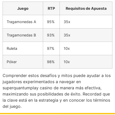
Juego
RTP
Requisitos de Apuesta
Tragamonedas A
95%
35x
Tragamonedas B
93%
35x
Ruleta
97%
10x
Póker
98%
10x
Comprender estos desafíos y mitos puede ayudar a los
jugadores experimentados a navegar en
superquantumplay casino de manera más efectiva,
maximizando sus posibilidades de éxito. Recordad que
la clave está en la estrategia y en conocer los términos
del juego.