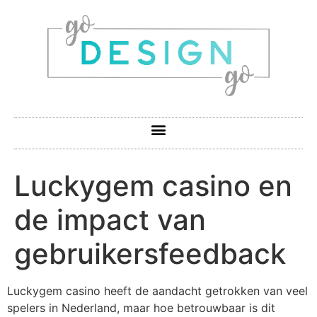
Luckygem casino en
de impact van
gebruikersfeedback
Luckygem casino heeft de aandacht getrokken van veel
spelers in Nederland, maar hoe betrouwbaar is dit