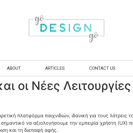
ABOUT
ARTICLES
CONTACT US
και οι Νέες Λειτουργίε
ιρετική πλατφόρμα παιχνιδιών, ιδανική για τους λάτρεις 
 σημαντικό να αξιολογήσουμε την εμπειρία χρήστη (UX) π
ιση και τη διεπαφή αφής.