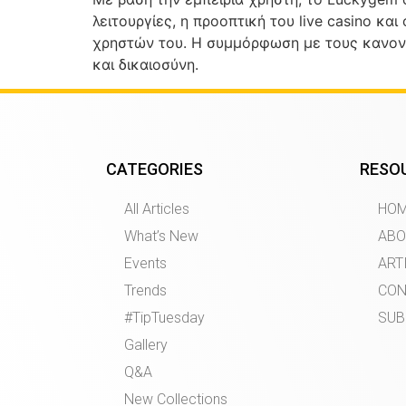
λειτουργίες, η προοπτική του live casino κ
χρηστών του. Η συμμόρφωση με τους κανον
και δικαιοσύνη.
CATEGORIES
RESO
All Articles
HO
What’s New
ABO
Events
ART
Trends
CON
#TipTuesday
SUB
Gallery
Q&A
New Collections