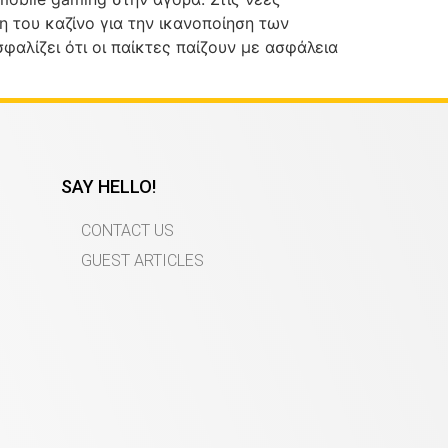
η του καζίνο για την ικανοποίηση των
φαλίζει ότι οι παίκτες παίζουν με ασφάλεια
SAY HELLO!
CONTACT US
GUEST ARTICLES