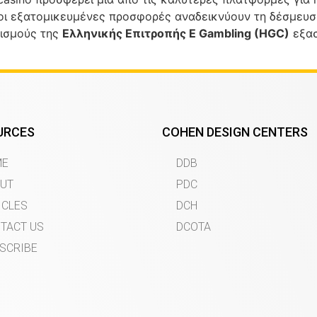
αι οι εξατομικευμένες προσφορές αναδεικνύουν τη δέσμευσ
ισμούς της
Ελληνικής Επιτροπής Ε Gambling (HGC)
εξασ
URCES
COHEN DESIGN CENTERS
ME
DDB
UT
PDC
ICLES
DCH
TACT US
DCOTA
SCRIBE