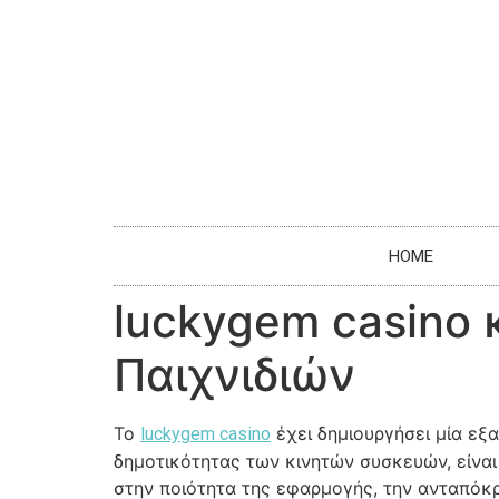
HOME
luckygem casino 
Παιχνιδιών
Το
έχει δημιουργήσει μία εξα
luckygem casino
δημοτικότητας των κινητών συσκευών, είναι
στην ποιότητα της εφαρμογής, την ανταπόκρ