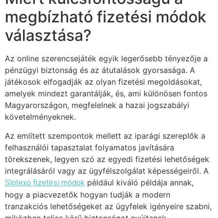
megbízható fizetési módok
választása?
Az online szerencsejáték egyik legerősebb tényezője a
pénzügyi biztonság és az átutalások gyorsasága. A
játékosok elfogadják az olyan fizetési megoldásokat,
amelyek mindezt garantálják, és, ami különösen fontos
Magyarországon, megfelelnek a hazai jogszabályi
követelményeknek.
Az említett szempontok mellett az iparági szereplők a
felhasználói tapasztalat folyamatos javítására
törekszenek, legyen szó az egyedi fizetési lehetőségek
integrálásáról vagy az ügyfélszolgálat képességeiről. A
például kiváló példája annak,
Slotexo fizetési módok
hogy a piacvezetők hogyan tudják a modern
tranzakciós lehetőségeket az ügyfelek igényeire szabni,
miközben teljes körű biztonságot nyújtanak.