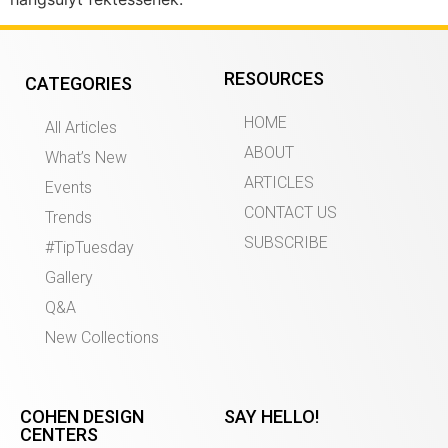
RESOURCES
CATEGORIES
HOME
All Articles
ABOUT
What’s New
ARTICLES
Events
CONTACT US
Trends
SUBSCRIBE
#TipTuesday
Gallery
Q&A
New Collections
COHEN DESIGN
SAY HELLO!
CENTERS