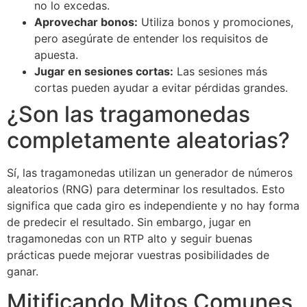
no lo excedas.
Aprovechar bonos:
Utiliza bonos y promociones,
pero asegúrate de entender los requisitos de
apuesta.
Jugar en sesiones cortas:
Las sesiones más
cortas pueden ayudar a evitar pérdidas grandes.
¿Son las tragamonedas
completamente aleatorias?
Sí, las tragamonedas utilizan un generador de números
aleatorios (RNG) para determinar los resultados. Esto
significa que cada giro es independiente y no hay forma
de predecir el resultado. Sin embargo, jugar en
tragamonedas con un RTP alto y seguir buenas
prácticas puede mejorar vuestras posibilidades de
ganar.
Mitificando Mitos Comunes