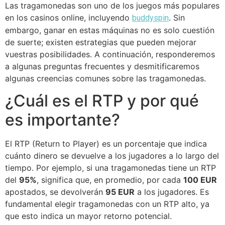
Las tragamonedas son uno de los juegos más populares
en los casinos online, incluyendo
. Sin
buddyspin
embargo, ganar en estas máquinas no es solo cuestión
de suerte; existen estrategias que pueden mejorar
vuestras posibilidades. A continuación, responderemos
a algunas preguntas frecuentes y desmitificaremos
algunas creencias comunes sobre las tragamonedas.
¿Cuál es el RTP y por qué
es importante?
El RTP (Return to Player) es un porcentaje que indica
cuánto dinero se devuelve a los jugadores a lo largo del
tiempo. Por ejemplo, si una tragamonedas tiene un RTP
del
95%
, significa que, en promedio, por cada
100 EUR
apostados, se devolverán
95 EUR
a los jugadores. Es
fundamental elegir tragamonedas con un RTP alto, ya
que esto indica un mayor retorno potencial.