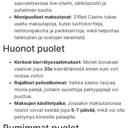
saavutettavissa live-chatin, sähköpostin ja
puhelimen kautta.
Monipuoliset maksutavat:
21Red Casino tukee
useita maksutapoja, kuten luottokortteja,
nettilompakoita ja pankkisiirtoja, mikä helpottaa
talletusten ja nostojen tekemistä.
Huonot puolet
Korkeat kierrätysvaatimukset:
Monet bonukset
vaativat jopa
35x
kierrättämistä ennen kuin voit
nostaa voitot.
Rajalliset pelivalikoimat:
Vaikka kasino tarjoaa
monia pelejä, joitakin suosittuja pelityyppejä voi
puuttua.
Maksujen käsittelyaika:
Joissakin maksutavoissa
nostot voivat kestää jopa
5-7 päivää
, mikä voi olla
pettymys kiireisille pelaajille.
Rumimmat puolet