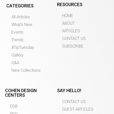
RESOURCES
CATEGORIES
HOME
All Articles
ABOUT
What’s New
ARTICLES
Events
CONTACT US
Trends
SUBSCRIBE
#TipTuesday
Gallery
Q&A
New Collections
COHEN DESIGN
SAY HELLO!
CENTERS
CONTACT US
DDB
GUEST ARTICLES
PDC