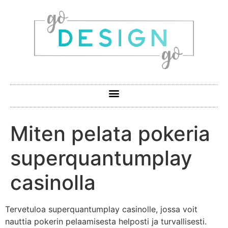
Miten pelata pokeria
superquantumplay
casinolla
Tervetuloa superquantumplay casinolle, jossa voit
nauttia pokerin pelaamisesta helposti ja turvallisesti.