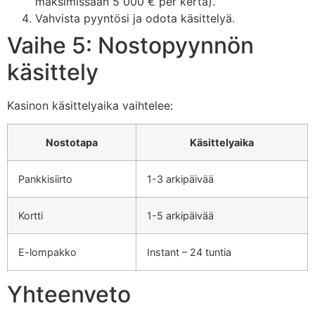
maksimissaan 5 000 € per kerta).
Vahvista pyyntösi ja odota käsittelyä.
Vaihe 5: Nostopyynnön
käsittely
Kasinon käsittelyaika vaihtelee:
Nostotapa
Käsittelyaika
Pankkisiirto
1-3 arkipäivää
Kortti
1-5 arkipäivää
E-lompakko
Instant – 24 tuntia
Yhteenveto