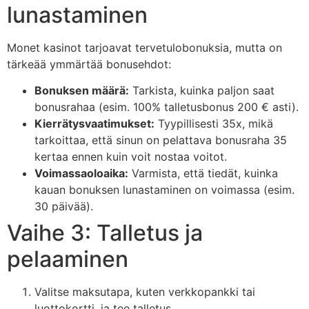
lunastaminen
Monet kasinot tarjoavat tervetulobonuksia, mutta on
tärkeää ymmärtää bonusehdot:
Bonuksen määrä:
Tarkista, kuinka paljon saat
bonusrahaa (esim. 100% talletusbonus 200 € asti).
Kierrätysvaatimukset:
Tyypillisesti 35x, mikä
tarkoittaa, että sinun on pelattava bonusraha 35
kertaa ennen kuin voit nostaa voitot.
Voimassaoloaika:
Varmista, että tiedät, kuinka
kauan bonuksen lunastaminen on voimassa (esim.
30 päivää).
Vaihe 3: Talletus ja
pelaaminen
Valitse maksutapa, kuten verkkopankki tai
luottokortti, ja tee talletus.