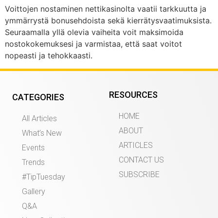
Voittojen nostaminen nettikasinolta vaatii tarkkuutta ja
ymmärrystä bonusehdoista sekä kierrätysvaatimuksista.
Seuraamalla yllä olevia vaiheita voit maksimoida
nostokokemuksesi ja varmistaa, että saat voitot
nopeasti ja tehokkaasti.
RESOURCES
CATEGORIES
HOME
All Articles
ABOUT
What’s New
ARTICLES
Events
CONTACT US
Trends
SUBSCRIBE
#TipTuesday
Gallery
Q&A