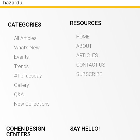
hazardu.
RESOURCES
CATEGORIES
HOME
All Articles
ABOUT
What’s New
ARTICLES
Events
CONTACT US
Trends
SUBSCRIBE
#TipTuesday
Gallery
Q&A
New Collections
COHEN DESIGN
SAY HELLO!
CENTERS