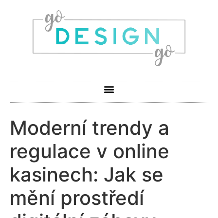
Moderní trendy a
regulace v online
kasinech: Jak se
mění prostředí