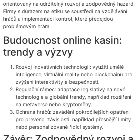
orientovaný na udržitelný rozvoj a zodpovědný hazard.
Firmy s důrazem na etiku se soustředí na vzdělávání
hráčů a implementaci kontrol, které předejdou
problémovým hrám.
Budoucnost online kasin:
trendy a výzvy
Rozvoj inovativních technologií
: využití umělé
inteligence, virtuální reality nebo blockchainu pro
zvýšení interaktivity a bezpečnosti.
Regulační rámec
: adaptace legislativy na nové
technologie a globální trendy, například rozšíření
na metaverse nebo kryptoměny.
Ochrana hráčů
: zavádění pokročilejších opatření
pro prevenci závislosti, například přesnější limity
nebo personalizované řídící systémy.
Závěr: Zodpovědný rozvoj a