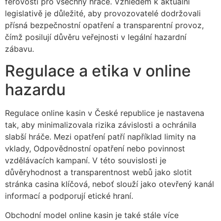
férovosti pro všechny hráče. Vzhledem k aktuální
legislativě je důležité, aby provozovatelé dodržovali
přísná bezpečnostní opatření a transparentní provoz,
čímž posilují důvěru veřejnosti v legální hazardní
zábavu.
Regulace a etika v online
hazardu
Regulace online kasin v České republice je nastavena
tak, aby minimalizovala rizika závislosti a ochránila
slabší hráče. Mezi opatření patří například limity na
vklady, Odpovědnostní opatření nebo povinnost
vzdělávacích kampaní. V této souvislosti je
důvěryhodnost a transparentnost webů jako slotit
stránka casina klíčová, neboť slouží jako otevřený kanál
informací a podporují etické hraní.
Obchodní model online kasin je také stále více