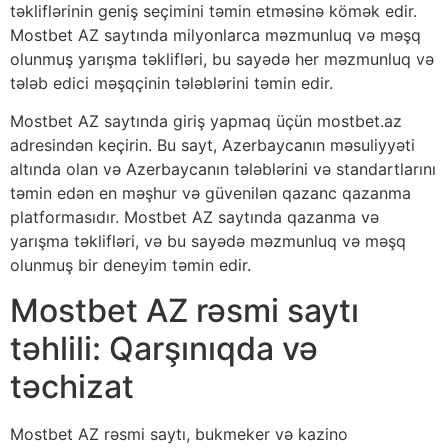
təkliflərinin geniş seçimini təmin etməsinə kömək edir.
Mostbet AZ saytında milyonlarca məzmunluq və məşq
olunmuş yarışma təklifləri, bu sayədə her məzmunluq və
tələb edici məşqçinin tələblərini təmin edir.
Mostbet AZ saytında giriş yapmaq üçün mostbet.az
adresindən keçirin. Bu sayt, Azerbaycanın məsuliyyəti
altında olan və Azerbaycanın tələblərini və standartlarını
təmin edən en məşhur və güvenilən qazanc qazanma
platformasıdır. Mostbet AZ saytında qazanma və
yarışma təklifləri, və bu sayədə məzmunluq və məşq
olunmuş bir deneyim təmin edir.
Mostbet AZ rəsmi saytı
təhlili: Qarşınıqda və
təchizat
Mostbet AZ rəsmi saytı, bukmeker və kazino