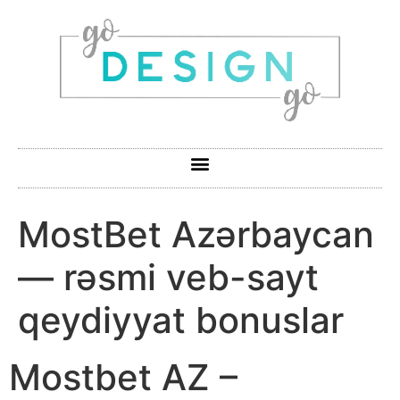
MostBet Azərbaycan
— rəsmi veb-sayt
qeydiyyat bonuslar
Mostbet AZ –