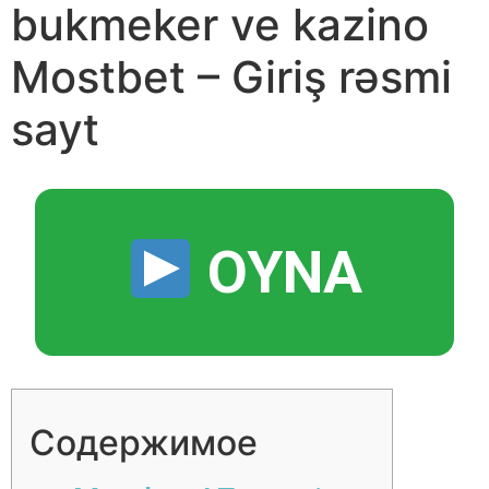
bukmeker ve kazino
Mostbet – Giriş rəsmi
sayt
OYNA
Содержимое