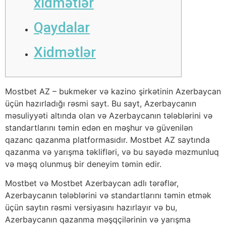
xidmətlər
Qaydalar
Xidmətlər
Mostbet AZ – bukmeker və kazino şirkətinin Azerbaycan
üçün hazırladığı rəsmi sayt. Bu sayt, Azerbaycanın
məsuliyyəti altında olan və Azerbaycanın tələblərini və
standartlarını təmin edən en məşhur və güvenilən
qazanc qazanma platformasıdır. Mostbet AZ saytında
qazanma və yarışma təklifləri, və bu sayədə məzmunluq
və məşq olunmuş bir deneyim təmin edir.
Mostbet və Mostbet Azerbaycan adlı tərəflər,
Azerbaycanın tələblərini və standartlarını təmin etmək
üçün saytın rəsmi versiyasını hazırlayır və bu,
Azerbaycanın qazanma məşqçilərinin və yarışma