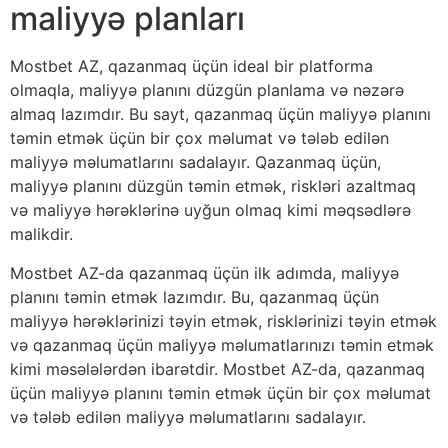
maliyyə planları
Mostbet AZ, qazanmaq üçün ideal bir platforma
olmaqla, maliyyə planını düzgün planlama və nəzərə
almaq lazımdır. Bu sayt, qazanmaq üçün maliyyə planını
təmin etmək üçün bir çox məlumat və tələb edilən
maliyyə məlumatlarını sadalayır. Qazanmaq üçün,
maliyyə planını düzgün təmin etmək, riskləri azaltmaq
və maliyyə hərəklərinə uyğun olmaq kimi məqsədlərə
malikdir.
Mostbet AZ-da qazanmaq üçün ilk adımda, maliyyə
planını təmin etmək lazımdır. Bu, qazanmaq üçün
maliyyə hərəklərinizi təyin etmək, risklərinizi təyin etmək
və qazanmaq üçün maliyyə məlumatlarınızı təmin etmək
kimi məsələlərdən ibarətdir. Mostbet AZ-da, qazanmaq
üçün maliyyə planını təmin etmək üçün bir çox məlumat
və tələb edilən maliyyə məlumatlarını sadalayır.