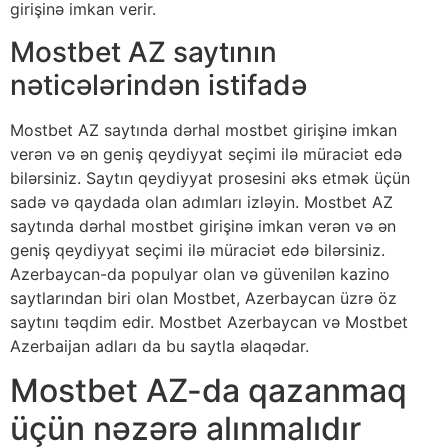
girişinə imkan verir.
Mostbet AZ saytının
nəticələrindən istifadə
Mostbet AZ saytında dərhal mostbet girişinə imkan
verən və ən geniş qeydiyyat seçimi ilə müraciət edə
bilərsiniz. Saytın qeydiyyat prosesini əks etmək üçün
sadə və qaydada olan adımları izləyin. Mostbet AZ
saytında dərhal mostbet girişinə imkan verən və ən
geniş qeydiyyat seçimi ilə müraciət edə bilərsiniz.
Azerbaycan-da populyar olan və güvenilən kazino
saytlarından biri olan Mostbet, Azerbaycan üzrə öz
saytını təqdim edir. Mostbet Azerbaycan və Mostbet
Azerbaijan adları da bu saytla əlaqədar.
Mostbet AZ-da qazanmaq
üçün nəzərə alınmalıdır