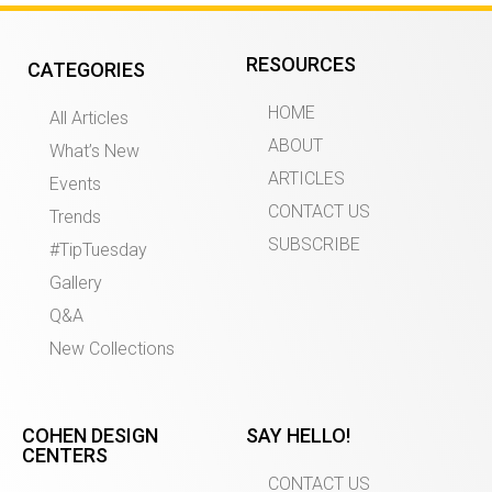
RESOURCES
CATEGORIES
HOME
All Articles
ABOUT
What’s New
ARTICLES
Events
CONTACT US
Trends
SUBSCRIBE
#TipTuesday
Gallery
Q&A
New Collections
COHEN DESIGN
SAY HELLO!
CENTERS
CONTACT US