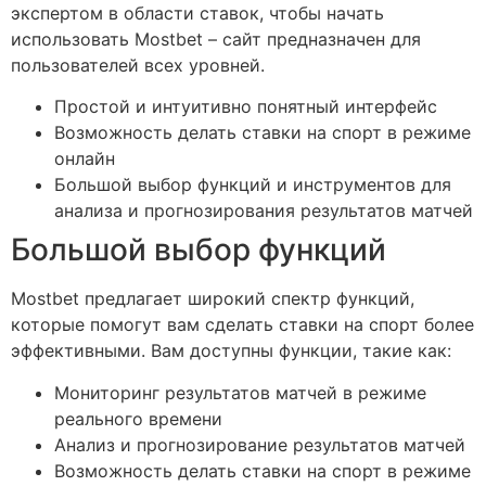
экспертом в области ставок, чтобы начать
использовать Mostbet – сайт предназначен для
пользователей всех уровней.
Простой и интуитивно понятный интерфейс
Возможность делать ставки на спорт в режиме
онлайн
Большой выбор функций и инструментов для
анализа и прогнозирования результатов матчей
Большой выбор функций
Mostbet предлагает широкий спектр функций,
которые помогут вам сделать ставки на спорт более
эффективными. Вам доступны функции, такие как:
Мониторинг результатов матчей в режиме
реального времени
Анализ и прогнозирование результатов матчей
Возможность делать ставки на спорт в режиме