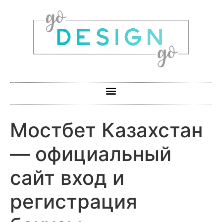
Мостбет Казахстан
— официальный
сайт вход и
регистрация