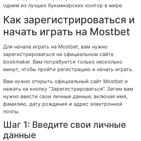
одним из лучших букмекерских контор в мире.
Как зарегистрироваться и
начать играть на Mostbet
Для начала играть на Mostbet, вам нужно
зарегистрироваться на официальном сайте
bookmaker. Вам потребуется только несколько
минут, чтобы пройти регистрацию и начать играть.
Вам нужно открыть официальный сайт Mostbet и
нажать на кнопку “Зарегистрироваться”. Затем вам
нужно ввести свои личные данные, включая имя,
фамилию, дату рождения и адрес электронной
почты.
Шаг 1: Введите свои личные
данные