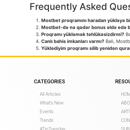
Frequently Asked Ques
Mostbet proqramını haradan yükləyə b
Mostbet-də nə qədər bonus əldə edə 
Proqramı yükləmək təhlükəsizdirmi?
Bə
Canlı bahis imkanları varmı?
Bəli, Mostbe
Yüklədiyim proqramı silib yenidən qur
CATEGORIES
RESO
All Articles
HO
What’s New
ABO
Events
ART
Trends
CON
#TipTuesday
SUB