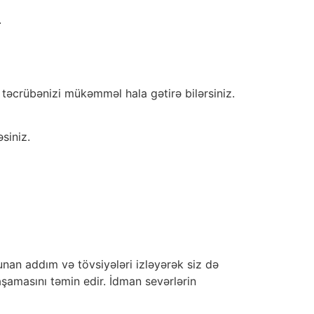
.
təcrübənizi mükəmməl hala gətirə bilərsiniz.
siniz.
unan addım və tövsiyələri izləyərək siz də
yaşamasını təmin edir. İdman sevərlərin