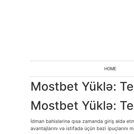
HOME
Mostbet Yüklə: Te
Mostbet Yüklə: Te
İdman bahislərinə qısa zamanda giriş əldə et
avantajlarını və istifadə üçün bəzi ipuçlarını