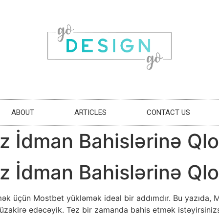
ABOUT
ARTICLES
CONTACT US
z İdman Bahislərinə Qlo
z İdman Bahislərinə Qlo
mək üçün Mostbet yükləmək ideal bir addımdır. Bu yazıda, 
 müzakirə edəcəyik. Tez bir zamanda bahis etmək istəyirsini