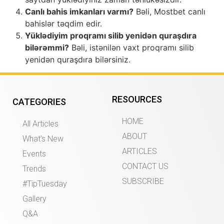
Canlı bahis imkanları varmı?
Bəli, Mostbet canlı
bahislər təqdim edir.
Yüklədiyim proqramı silib yenidən quraşdıra
bilərəmmi?
Bəli, istənilən vaxt proqramı silib
yenidən quraşdıra bilərsiniz.
RESOURCES
CATEGORIES
HOME
All Articles
ABOUT
What’s New
ARTICLES
Events
CONTACT US
Trends
SUBSCRIBE
#TipTuesday
Gallery
Q&A