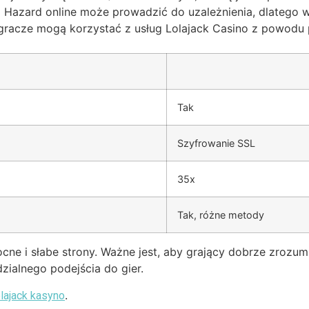
:
Hazard online może prowadzić do uzależnienia, dlatego w
racze mogą korzystać z usług Lolajack Casino z powodu
Tak
Szyfrowanie SSL
35x
Tak, różne metody
e i słabe strony. Ważne jest, aby grający dobrze zrozum
zialnego podejścia do gier.
.
olajack kasyno