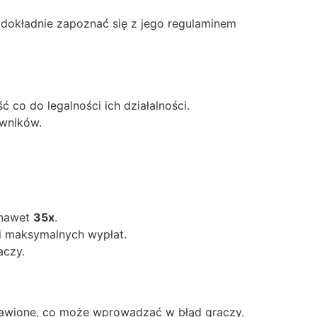
o dokładnie zapoznać się z jego regulaminem
co do legalności ich działalności.
owników.
 nawet
35x
.
i maksymalnych wypłat.
aczy.
stawione, co może wprowadzać w błąd graczy.