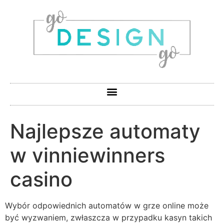
Najlepsze automaty
w vinniewinners
casino
Wybór odpowiednich automatów w grze online może
być wyzwaniem, zwłaszcza w przypadku kasyn takich