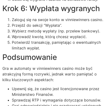
Krok 6: Wypłata wygranych
Zaloguj się na swoje konto w vinniewinners casino.
Przejdź do sekcji “Wypłata”.
Wybierz metodę wypłaty (np. przelew bankowy).
Wprowadź kwotę, którą chcesz wypłacić.
Potwierdź transakcję, pamiętając o ewentualnych
limitach wypłat.
Podsumowanie
Gra w automaty w vinniewinners casino może być
atrakcyjną formą rozrywki, jednak warto pamiętać o
kilku kluczowych aspektach:
Upewnij się, że casino jest licencjonowane przez
Ministerstwo Finansów.
Sprawdzaj RTP i wymagania dotyczące bonusów.
Graj odpowiedzialnie i nie przekraczaj ustalonych