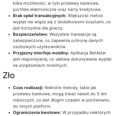
kilka możliwości, w tym przelewy bankowe,
portfele elektroniczne oraz karty kredytowe.
Brak opłat transakcyjnych:
Większość metod
wypłat nie wiąże się z dodatkowymi kosztami, co
jest korzystne dla graczy.
Bezpieczeństwo:
Wszystkie transakcje są
zabezpieczone, co zapewnia ochronę danych
osobowych użytkowników.
Przyjazny interfejs mobilny:
Aplikacja Bet4star
jest responsywna, co ułatwia dokonywanie wypłat
na urządzeniach mobilnych.
Zło
Czas realizacji:
Niektóre metody, takie jak
przelewy bankowe, mogą trwać nawet do 5 dni
roboczych, co jest długim czasem w porównaniu
do innych platform.
Ograniczenia kwotowe:
W przypadku niektórych