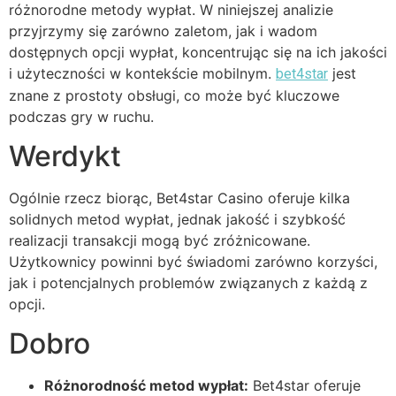
różnorodne metody wypłat. W niniejszej analizie
przyjrzymy się zarówno zaletom, jak i wadom
dostępnych opcji wypłat, koncentrując się na ich jakości
i użyteczności w kontekście mobilnym.
jest
bet4star
znane z prostoty obsługi, co może być kluczowe
podczas gry w ruchu.
Werdykt
Ogólnie rzecz biorąc, Bet4star Casino oferuje kilka
solidnych metod wypłat, jednak jakość i szybkość
realizacji transakcji mogą być zróżnicowane.
Użytkownicy powinni być świadomi zarówno korzyści,
jak i potencjalnych problemów związanych z każdą z
opcji.
Dobro
Różnorodność metod wypłat:
Bet4star oferuje