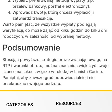
Wybierz preferowaną metodę wypłaty (np.
przelew bankowy, portfel elektroniczny).
Wprowadź kwotę, którą chcesz wypłacić, i
zatwierdź transakcję.
Warto pamiętać, że wszystkie wypłaty podlegają
weryfikacji, co może zająć od kilku godzin do kilku dni
roboczych, w zależności od wybranej metody.
Podsumowanie
Stosując powyższe strategie oraz zwracając uwagę na
RTP i warunki obrotu, można znacznie zwiększyć swoje
szanse na sukces w grze w ruletkę w Lanista Casino.
Pamiętaj, aby zawsze grać odpowiedzialnie i nie
przekraczać swojego budżetu.
RESOURCES
CATEGORIES