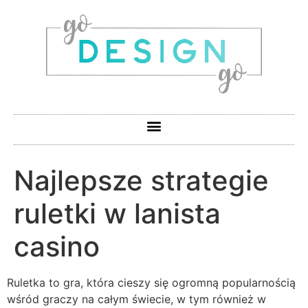
Najlepsze strategie
ruletki w lanista
casino
Ruletka to gra, która cieszy się ogromną popularnością
wśród graczy na całym świecie, w tym również w