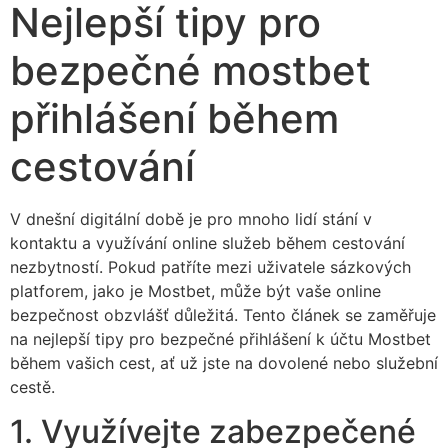
Nejlepší tipy pro
bezpečné mostbet
přihlášení během
cestování
V dnešní digitální době je pro mnoho lidí stání v
kontaktu a využívání online služeb během cestování
nezbytností. Pokud patříte mezi uživatele sázkových
platforem, jako je Mostbet, může být vaše online
bezpečnost obzvlášť důležitá. Tento článek se zaměřuje
na nejlepší tipy pro bezpečné přihlášení k účtu Mostbet
během vašich cest, ať už jste na dovolené nebo služební
cestě.
1. Využívejte zabezpečené