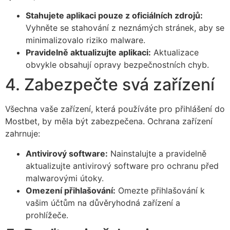
Stahujete aplikaci pouze z oficiálních zdrojů:
Vyhněte se stahování z neznámých stránek, aby se
minimalizovalo riziko malware.
Pravidelně aktualizujte aplikaci:
Aktualizace
obvykle obsahují opravy bezpečnostních chyb.
4. Zabezpečte svá zařízení
Všechna vaše zařízení, která používáte pro přihlášení do
Mostbet, by měla být zabezpečena. Ochrana zařízení
zahrnuje:
Antivirový software:
Nainstalujte a pravidelně
aktualizujte antivirový software pro ochranu před
malwarovými útoky.
Omezení přihlašování:
Omezte přihlašování k
vašim účtům na důvěryhodná zařízení a
prohlížeče.