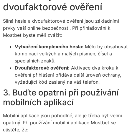
dvoufaktorové ověření
Silná hesla a dvoufaktorové ověření jsou základními
prvky vaší online bezpečnosti. Při přihlašování k
Mostbet byste měli zvážit:
Vytvoření komplexního hesla:
Mělo by obsahovat
kombinaci velkých a malých písmen, čísel a
speciálních znaků.
Dvoufaktorové ověření:
Aktivace dva kroku k
ověření přihlášení přidává další úroveň ochrany,
vyžadující kód zaslaný na váš telefon.
3. Buďte opatrní při používání
mobilních aplikací
Mobilní aplikace jsou pohodlné, ale je třeba být velmi
opatrný. Při používání mobilní aplikace Mostbet se
ujistěte, že: